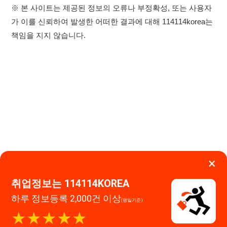
×
취업정보는 114114KOREA
하루 정보등록 2,000건 이상
이용약관
개인정보처리방침
임금체불사업주
(평일기준)
★★★★★
고객센터 문의 남기기
114114구인구직 주식회사
앱 설치하기
대표자 : 장정훈
사업자등록번호 : 440-86-03247
주소 : 인천광역시 연수구 인천타워대로 301, B동 809호
이메일 : 114114korea@naver.com
직업정보제공사업 신고번호 : J1514020250001
통신판매업 신고번호 : 2026-인천연수구-1607
© 114114구인구직. All rights reserved.