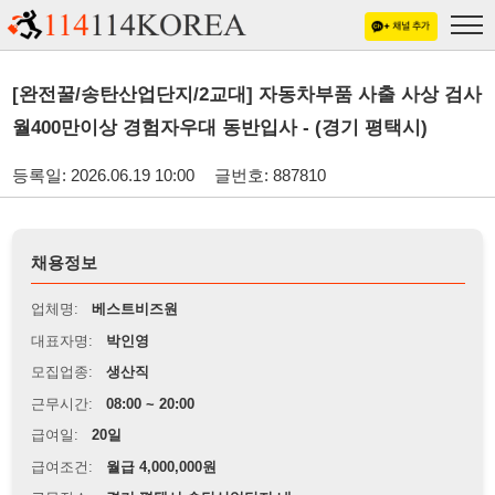
[완전꿀/송탄산업단지/2교대] 자동차부품 사출 사상 검사
월400만이상 경험자우대 동반입사 - (경기 평택시)
등록일: 2026.06.19 10:00
글번호: 887810
채용정보
업체명:
베스트비즈원
대표자명:
박인영
모집업종:
생산직
근무시간:
08:00 ~ 20:00
급여일:
20일
급여조건:
월급 4,000,000원
근무장소:
경기 평택시 송탄산업단지 내
※
최저임금 관련 안내