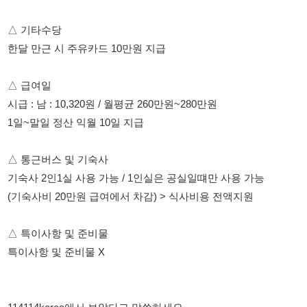
시급 : 남 : 10,320원 / 월평균 260만원~280만원
1일~말일 정산 익월 10일 지급
△ 통근버스 및 기숙사
기숙사 2인1실 사용 가능 / 1인실은 공실일떄만 사용 가능
(기숙사비 20만원 급여에서 차감) > 식사비용 전액지원
△ 특이사항 및 준비물
특이사항 및 준비물 X
114114korea에서 보았다고 말씀하세요.
채용 담당자 정보 열람 시 주의사항
채용 담당자의 개인정보(이름, 연락처)는 "개인정보 보호법" 제15조
및 제17조에 따라 채용 및 취업의 목적을 위해 제공된 정보입니다.
이를 채용 및 취업 이외의 목적으로 무단 사용, 복제, 배포, 또는 제3