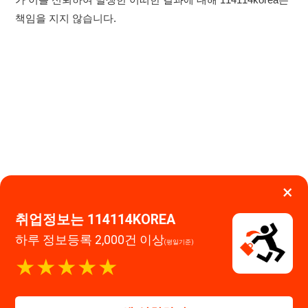
×
취업정보는 114114KOREA
이용약관
개인정보처리방침
임금체불사업주
하루 정보등록 2,000건 이상
(평일기준)
고객센터 문의 남기기
★★★★★
114114구인구직 주식회사
앱 설치하기
대표자 : 장정훈
사업자등록번호 : 440-86-03247
주소 : 인천광역시 연수구 인천타워대로 301, B동 809호
이메일 : 114114korea@naver.com
직업정보제공사업 신고번호 : J1514020250001
통신판매업 신고번호 : 2026-인천연수구-1607
© 114114구인구직. All rights reserved.