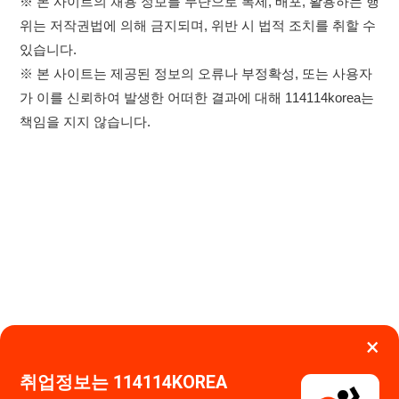
×
취업정보는 114114KOREA
하루 정보등록 2,000건 이상
(평일기준)
★★★★★
이용약관
개인정보처리방침
임금체불사업주
고객센터 문의 남기기
앱 설치하기
114114구인구직 주식회사
대표자 : 장정훈
사업자등록번호 : 440-86-03247