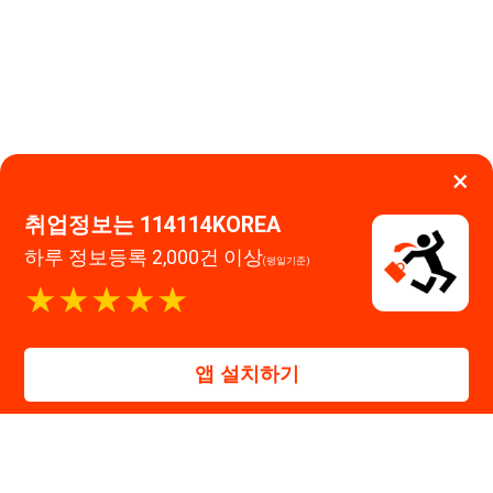
취업정보는 114114KOREA
하루 정보등록 2,000건 이상
(평일기준)
★★★★★
이용약관
개인정보처리방침
임금체불사업주
고객센터 문의 남기기
앱 설치하기
114114구인구직 주식회사
대표자 : 장정훈
사업자등록번호 : 440-86-03247
주소 : 인천광역시 연수구 인천타워대로 301, B동 809호
이메일 : 114114korea@naver.com
직업정보제공사업 신고번호 : J1514020250001
통신판매업 신고번호 : 2026-인천연수구-1607
© 114114구인구직. All rights reserved.