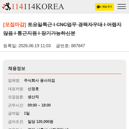
[모집마감]
토요일특근 I CNC업무 경력자우대 I 어렵지
않음 I 통근지원 I 장기가능하신분
등록일: 2026.06.19 11:03
글번호: 887847
채용정보
업체명:
주식회사 용사의집
대표자명:
신정호
모집업종:
생산직
근무시간:
09:00 ~ 18:00
급여일:
1일
급여조건:
일당 120,000원
근무장소:
경기 시흥시 시화공단 내
※
최저임금 관련 안내