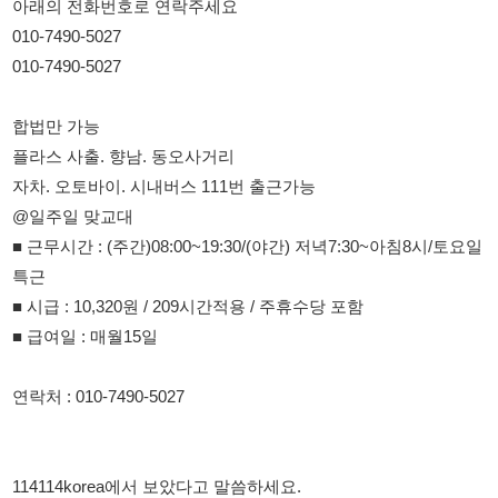
합법만 가능
플라스 사출. 향남. 동오사거리
자차. 오토바이. 시내버스 111번 출근가능
@일주일 맞교대
■ 근무시간 : (주간)08:00~19:30/(야간) 저녁7:30~아침8시/토요일
특근
■ 시급 : 10,320원 / 209시간적용 / 주휴수당 포함
■ 급여일 : 매월15일
연락처 : 010-7490-5027
114114korea에서 보았다고 말씀하세요.
채용 담당자 정보 열람 시 주의사항
채용 담당자의 개인정보(이름, 연락처)는 "개인정보 보호법" 제15조