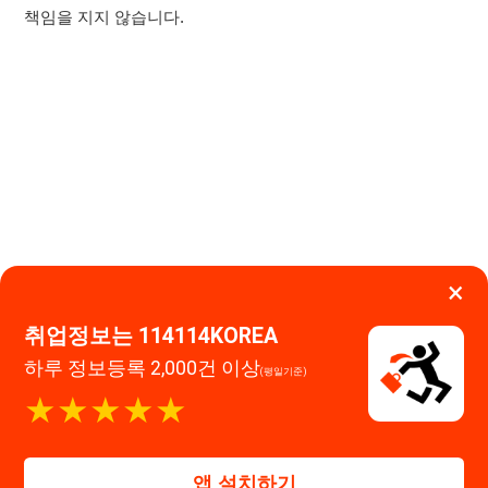
×
취업정보는 114114KOREA
하루 정보등록 2,000건 이상
(평일기준)
이용약관
개인정보처리방침
임금체불사업주
★★★★★
고객센터 문의 남기기
114114구인구직 주식회사
앱 설치하기
대표자 : 장정훈
사업자등록번호 : 440-86-03247
주소 : 인천광역시 연수구 인천타워대로 301, B동 809호
이메일 : 114114korea@naver.com
직업정보제공사업 신고번호 : J1514020250001
통신판매업 신고번호 : 2026-인천연수구-1607
© 114114구인구직. All rights reserved.