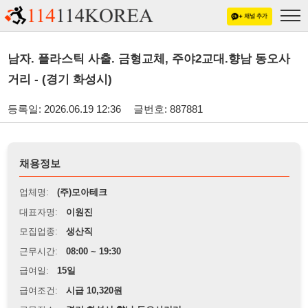
남자. 플라스틱 사출. 금형교체, 주야2교대.향남 동오사
거리 - (경기 화성시)
등록일: 2026.06.19 12:36
글번호: 887881
채용정보
업체명:
(주)모아테크
대표자명:
이원진
모집업종:
생산직
근무시간:
08:00 ~ 19:30
급여일:
15일
급여조건:
시급 10,320원
근무장소:
경기 화성시 향남 동오사거리
※
최저임금 관련 안내