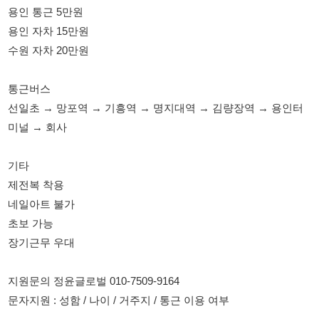
선일초 → 망포역 → 기흥역 → 명지대역 → 김량장역 → 용인터
미널 → 회사
기타
제전복 착용
네일아트 불가
초보 가능
장기근무 우대
지원문의 정윤글로벌 010-7509-9164
문자지원 : 성함 / 나이 / 거주지 / 통근 이용 여부
114114korea에서 보았다고 말씀하세요.
채용 담당자 정보 열람 시 주의사항