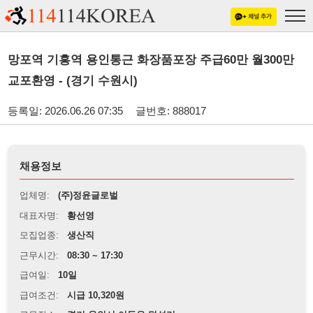
망포역 기흥역 용인통근 화장품포장 주급60만 월300만
교포환영 - (경기 수원시)
등록일: 2026.06.26 07:35
글번호: 888017
채용정보
업체명:
(주)정윤글로벌
대표자명:
황선영
모집업종:
생산직
근무시간:
08:30 ~ 17:30
급여일:
10일
급여조건:
시급 10,320원
근무장소:
경기 용인시 이동읍 덕성리
※
최저임금 관련 안내