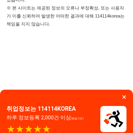
×
이용약관
개인정보처리방침
임금체불사업주
취업정보는 114114KOREA
0507-1488-0453
고객센터:
하루 정보등록 2,000건 이상
(평일기준)
운영시간: 09:00 ~ 18:00 (주말·공휴일 휴무)
★★★★★
114114구인구직 주식회사
앱 설치하기
대표자 : 장정훈
사업자등록번호 : 440-86-03247
주소 : 인천광역시 연수구 인천타워대로 301, B동 809호
이메일 : 114114korea@naver.com
직업정보제공사업 신고번호 : J1514020250001
통신판매업 신고번호 : 2026-인천연수구-1607
© 114114구인구직. All rights reserved.