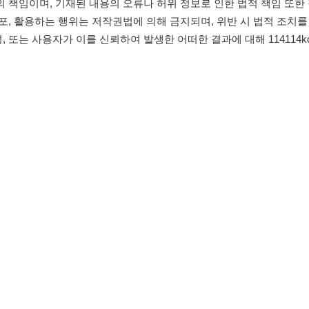
침
임금체불사업주
유튜브
인