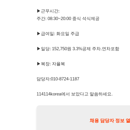
▶일당: 152,750원 3.3%공제 주차.연차포함
▶복장: 자율복
담당자:010-8724-1187
114114korea에서 보았다고 말씀하세요.
채용 담당자 정보 열람 시 주
채용 담당자의 개인정보(이름, 연락처)는 "개인정보 보호법" 
및 취업의 목적을 위해 제공된 정보입니다.
이를 채용 및 취업 이외의 목적으로 무단 사용, 복제, 배포, 
정보 보호법" 제70조에 의거하여
10년 이하의 징역 또는 1
엄중히 경고합니다.
개인정보보호법 상세보기
채용