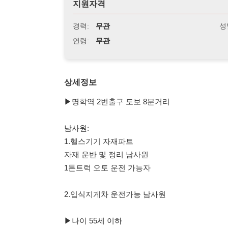
연령:
무관
상세정보
▶명학역 2번출구 도보 8분거리
남사원:
1.헬스기기 자재파트
자재 운반 및 정리 남사원
1톤트럭 오토 운전 가능자
2.입식지게차 운전가능 남사원
▶나이 55세 이하
▶근무시간:
주간: 08:30~20:00 중식 석식제공
▶급여일: 화요일 주급