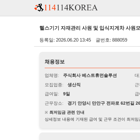
헬스기기 자재관리 사원 및 입식지게차 사원모집 - (서울
등록일: 2026.06.20 13:45
글번호: 888059
채용정보
업체명:
주식회사 베스트휴먼솔루션
대표자명:
모집업종:
생산직
근무시간:
0
급여일:
9일
급여조건:
일
근무장소:
경기 안양시 만안구 전파로 62번길 26
※
최저임금 관련 안내
상세정보 내용에 기재된 급여 및 근무 조건이 최저임금에 미달할 
지원자격
경력:
무관
성별:
남