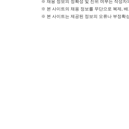
114114구인구직 주식회사
이용약관
개인정보처리방
대표자 : 장정훈
사업자등록번호 : 440-86-03247
주소 : 인천광역시 연수구 인천타워대로 301, B동 809호