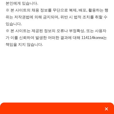
×
취업정보는 114114KOREA
이용약관
개인정보처리방침
임금체불사업주
하루 정보등록 2,000건 이상
(평일기준)
★★★★★
고객센터 문의 남기기
114114구인구직 주식회사
앱 설치하기
대표자 : 장정훈
사업자등록번호 : 440-86-03247
주소 : 인천광역시 연수구 인천타워대로 301, B동 809호