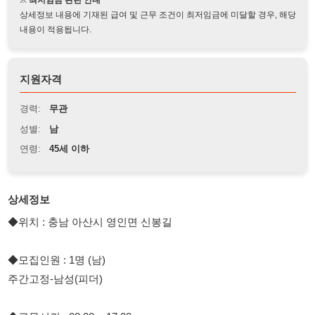
지원자격
경력:
무관
성별:
남
연령:
45세 이하
상세정보
◆위치 : 충남 아산시 영인면 신봉길
◆모집인원 : 1명 (남)
주간고정-남성(피더)
◆근무시간 : 08:00 ~ 17:00
08:00 ~ 19:30 (잔업시)
★토요일 근무 가능자★