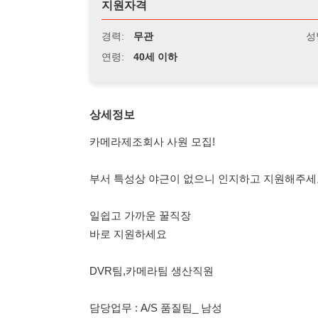
연령:
40세 이하
상세정보
카메라제조회사 사원 모집!
부서 특성상 야근이 없으니 인지하고 지원해주세요
일쉽고 가까운 꿀직장
바로 지원하세요
DVR팀,카메라팀 생산직원
담당업무 : A/S 품질팀_ 남성
남자 시급 : 10,470 원
우대사항 : 간단한 컴퓨터입력 분해조립 가능하신분
기타 : 외국인 가능 한국어 소통 가능한자
근무시간