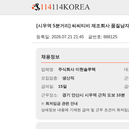
[시우역 5분거리] 씨씨티비 제조회사 품질남자모집 / 초보
등록일: 2026.07.21 21:45
글번호: 888125
채용정보
업체명:
주식회사 이현솔루텍
대표자명:
모집업종:
생산직
근무시간:
0
급여일:
15일
급여조건:
시
근무장소:
경기 안산시 시우역 근처 도보 10분
※
최저임금 관련 안내
상세정보 내용에 기재된 급여 및 근무 조건이 최저임금에 미달할 
지원자격
경력:
무관
성별:
무관