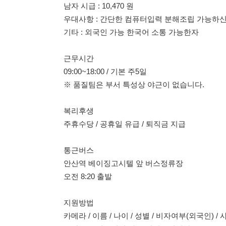
09:00~18:00 / 기본 주5일
※ 품질팀은 부서 특성상 야근이 없습니다.
복리후생
주휴수당 / 공휴일 유급 / 퇴직금 지급
통근버스
안산역 베이징고시텔 앞 버스정류장
오전 8:20 출발
지원방법
카메라 / 이름 / 나이 / 성별 / 비자여부(외국인) / 사는곳
문자로 보내주시면 바로 안내드립니다.
010-5590-0996 신과장
010-5590-0996 신과장
010-5590-0996 신과장
#포장#검사#일쉬움#퇴직금#상여금#월차#유급#주휴