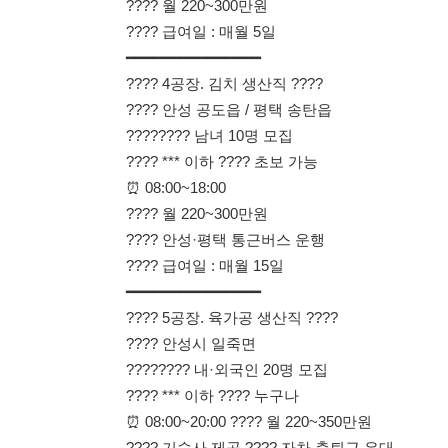
???? 월 220~300만원
???? 안성·평택 통근버스 운행
???? 급여일 : 매월 15일
━━━━━━━━━━━━━━━
???? 5공장. 육가공 생산직 ????
???? 안성시 일죽면
???????? 내·외국인 20명 모집
???? *** 이하 ???? 누구나
⏰ 08:00~20:00 ???? 월 220~350만원
???? 기숙사 제공 ???? 자차 출퇴근 우대
???? 급여일 : 매월 15일
???? 보건증 필수 ???? 위생복 착용
━━━━━━━━━━━━━━━
✅ 초보자 ✅ 장기근무 희망자
✅ 기숙사 필요하신 분 ✅ 외국인 근로자
✅ 즉시 출근 가능자
???? (주)에스에스코리아
???? 전화, 문자 문의 환영!
010-9468-0532