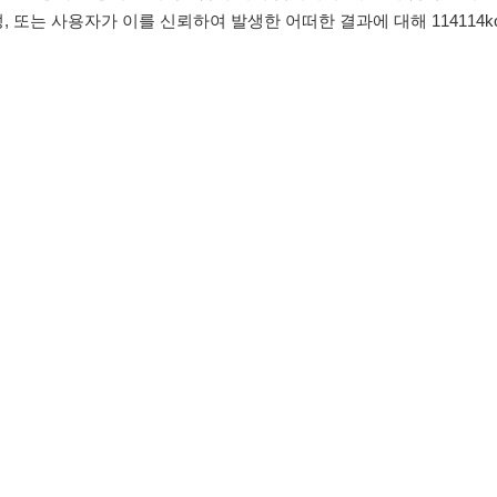
침
임금체불사업주
유튜브
인