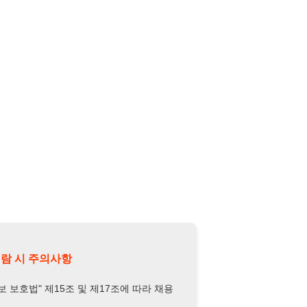
의사항
제15조 및 제17조에 따라 채용
또는 제3자에게 제공할 경우 "개인
억원 이하의 벌금
에 처할 수 있음을
담당자 정보 열람하기
-9088-5532