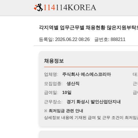
각지역별 업무근무별 채용현황 많은지원부탁드립니다 - 
등록일: 2026.06.22 08:26
글번호: 888211
채용정보
업체명:
주식회사 에스에스코리아
대표자명:
모집업종:
생산직
근무시간:
0
급여일:
10일
급여조건:
시
근무장소:
경기 화성시 발인산업단지내
※
최저임금 관련 안내
상세정보 내용에 기재된 급여 및 근무 조건이 최저임금에 미달할 
지원자격
경력:
무관
성별:
무관