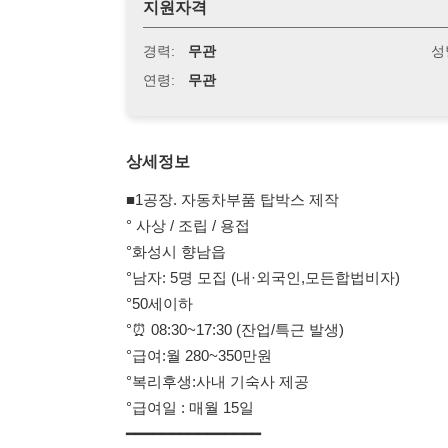
연령:
무관
상세정보
■1공장. 자동차부품 탑박스 제작
° 사상 / 조립 / 용접
°화성시 향남읍
°남자: 5명 모집 (내·외국인,모든합법비자)
°50세이하
°⏰ 08:30~17:30 (잔업/특근 발생)
°급여:월 280~350만원
°복리후생:사내 기숙사 제공
°급여일 : 매월 15일
━━━━━━━━━━━━━━━
???? 2공장. 파충류용 곤충 생산 ????
???? 화성시 우정읍
???? 외국인 ** 3명
???? *** 이하
???? 누구나 가능