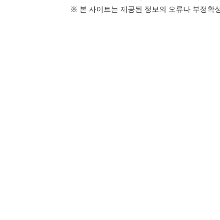
114114구인구직 주식회사
이용약관
개인정보처리방
대표자 : 장정훈
사업자등록번호 : 440-86-03247
주소 : 인천광역시 연수구 인천타워대로 301, B동 809호
이메일 : 114114korea@naver.com
직업정보제공사업 신고번호 : J1514020250001
통신판매업 신고번호 : 2026-인천연수구-1607
© 114114구인구직. All rights reserved.