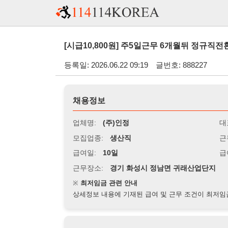
[시급10,800원] 주5일근무 6개월뒤 정규직전환, 소형 
등록일: 2026.06.22 09:19
글번호: 888227
채용정보
업체명:
(주)인정
대표자명:
모집업종:
생산직
근무시간:
0
급여일:
10일
급여조건:
시
근무장소:
경기 화성시 정남면 귀래산업단지
※
최저임금 관련 안내
상세정보 내용에 기재된 급여 및 근무 조건이 최저임금에 미달할 
지원자격
경력:
무관
성별:
무관