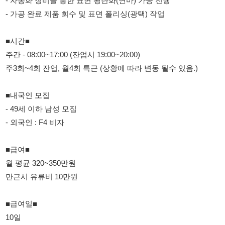
■내국인 모집
- 49세 이하 남성 모집
- 외국인 : F4 비자
■급여■
월 평균 320~350만원
만근시 유류비 10만원
■급여일■
10일
■특이사항■
통근버스 운행X, 자차 출퇴근가능자
즉출 가능자
한달안에 그만둘시 최저 시급 10,320원 적용
기숙사 1인1실 20만
인사담당자 : 010-8424-6668