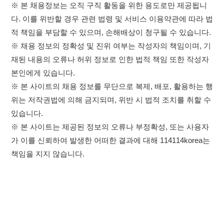
이용약관
개인정보처리방침
임금체불사업주
×
고객센터 문의 남기기
취업정보는 114114KOREA
114114구인구직 주식회사
하루 정보등록 2,000건 이상
(평일기준)
★★★★★
대표자 : 장정훈
사업자등록번호 : 440-86-03247
앱 설치하기
주소 : 인천광역시 연수구 인천타워대로 301, B동 809호
이메일 : 114114korea@naver.com
직업정보제공사업 신고번호 : J1514020250001