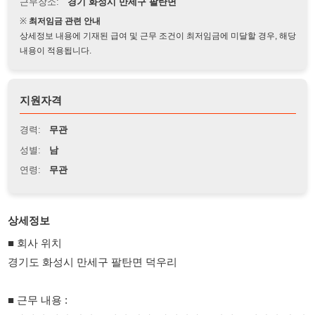
상세정보 내용에 기재된 급여 및 근무 조건이 최저임금에 미달할 경우, 해당
내용이 적용됩니다.
지원자격
경력:
무관
성별:
남
연령:
무관
상세정보
■ 회사 위치
경기도 화성시 만세구 팔탄면 덕우리
■ 근무 내용 :
- 라벨링 제단 장비를 배정 받아, 라벨지가 규격대로 제단이 잘 되
는지,
라벨지가 잘 감기는지 검사 하고 실링 (인쇄 후가공) 가공 까지 진
행.