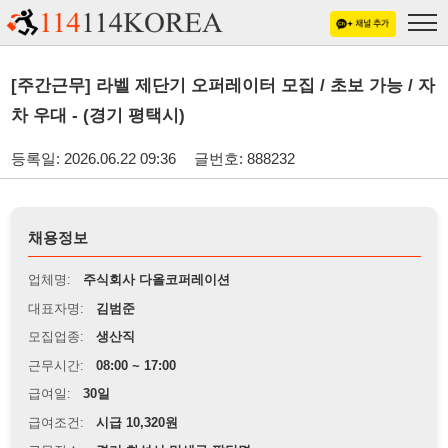
[주간근무] 라벨 제단기 오퍼레이터 모집 / 초보 가능 / 자
차 우대 - (경기 평택시)
등록일: 2026.06.22 09:36
글번호: 888232
채용정보
업체명:
주식회사 다올코퍼레이션
대표자명:
김범준
모집업종:
생산직
근무시간:
08:00 ~ 17:00
급여일:
30일
급여조건:
시급 10,320원
근무장소:
경기 화성시 만세구 팔탄면
※
최저임금 관련 안내