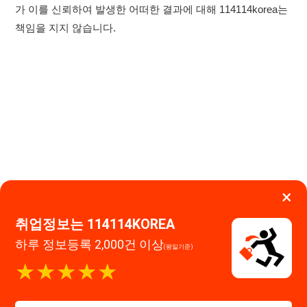
×
취업정보는 114114KOREA
이용약관
개인정보처리방침
임금체불사업주
0507-1488-0453
고객센터:
하루 정보등록 2,000건 이상
(평일기준)
운영시간: 09:00 ~ 18:00 (주말·공휴일 휴무)
★★★★★
114114구인구직 주식회사
앱 설치하기
대표자 : 장정훈
사업자등록번호 : 440-86-03247
주소 : 인천광역시 연수구 인천타워대로 301, B동 809호
이메일 : 114114korea@naver.com
직업정보제공사업 신고번호 : J1514020250001
통신판매업 신고번호 : 2026-인천연수구-1607
© 114114구인구직. All rights reserved.