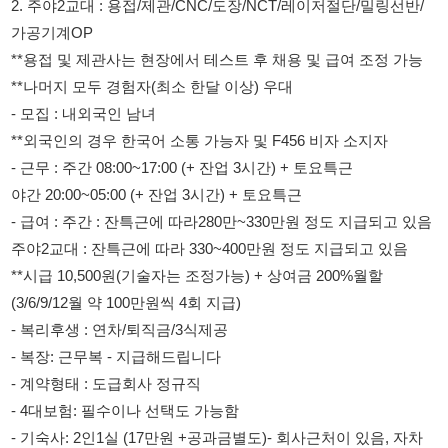
- 모집 : 내외국인 남녀
**외국인의 경우 한국어 소통 가능자 및 F456 비자 소지자
- 근무 : 주간 08:00~17:00 (+ 잔업 3시간) + 토요특근
야간 20:00~05:00 (+ 잔업 3시간) + 토요특근
- 급여 : 주간 : 잔특근에 따라280만~330만원 정도 지급되고 있음
주야2교대 : 잔특근에 따라 330~400만원 정도 지급되고 있음
**시급 10,500원(기술자는 조정가능) + 상여금 200%월할
(3/6/9/12월 약 100만원씩 4회 지급)
- 복리후생 : 연차/퇴직금/3식제공
- 복장: 근무복 - 지급해드립니다
- 계약형태 : 도급회사 정규직
- 4대보험: 필수이나 선택도 가능함
- 기숙사: 2인1실 (17만원 +공과금별도)- 회사근처이 있음, 자차
보유자는 기숙사에서 자차로 출퇴근 가능.
- 010-5410-6949 윤소장으로 연락바라며 부재중일 경우 문자로
이름/나이(출생연도)/사시는곳/비자/전화번호 보내주시면 연락드
리겠습니다.