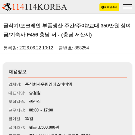
굴삭기/포크레인 부품생산 주간/주야2교대 350만원 상여
금/기숙사 F456 충남 서 - (충남 서산시)
등록일: 2026.06.22 10:12
글번호: 888254
채용정보
업체명:
주식회사우림엠에스바비엥
대표자명:
송철원
모집업종:
생산직
근무시간:
08:00 ~ 17:00
급여일:
15일
급여조건:
월급 3,500,000원
근무장소:
충남 서산시 음암면 노루골길 77-36
※
최저임금 관련 안내