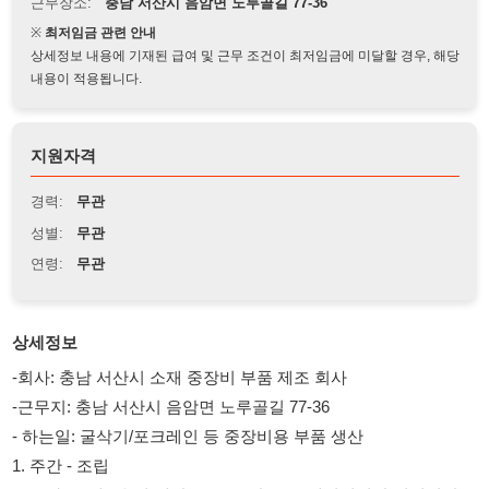
상세정보 내용에 기재된 급여 및 근무 조건이 최저임금에 미달할 경우, 해당
내용이 적용됩니다.
지원자격
경력:
무관
성별:
무관
연령:
무관
상세정보
-회사: 충남 서산시 소재 중장비 부품 제조 회사
-근무지: 충남 서산시 음암면 노루골길 77-36
- 하는일: 굴삭기/포크레인 등 중장비용 부품 생산
1. 주간 - 조립
2. 주야2교대 : 용접/제관/CNC/도장/NCT/레이저절단/밀링선반/
가공기계OP
**용접 및 제관사는 현장에서 테스트 후 채용 및 급여 조정 가능
**나머지 모두 경험자(최소 한달 이상) 우대