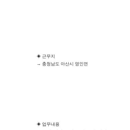
◈ 근무지
→ 충청남도 아산시 영인면
◈ 업무내용
(1) 조립, 검사, 포장, 투입, 오피, 생산보조 등등
→ 누구나 할 수 있는 쉬운 업무
→ 교포 지원 가능