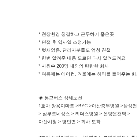
> 코아루에듀파크 > 샘마을,소화마을 > 코아루 1차 >
114114korea에서 보았다고 말씀하세요.
채용 담당자 정보 열람 시 주
채용 담당자의 개인정보(이름, 연락처)는 "개인정보 보호법" 
및 취업의 목적을 위해 제공된 정보입니다.
이를 채용 및 취업 이외의 목적으로 무단 사용, 복제, 배포, 
정보 보호법" 제70조에 의거하여
10년 이하의 징역 또는 1
엄중히 경고합니다.
개인정보보호법 상세보기
채용
채용담당자 정보
채용담당자:
김주임
연락처:
010