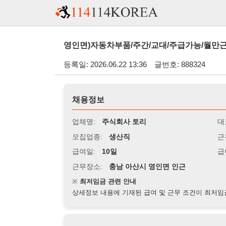
영인면)자동차부품/주간/교대/주급가능/월만근수당지급/
등록일: 2026.06.22 13:36
글번호: 888324
채용정보
업체명:
주식회사 토리
대표자명:
모집업종:
생산직
근무시간:
0
급여일:
10일
급여조건:
시
근무장소:
충남 아산시 영인면 인근
※
최저임금 관련 안내
상세정보 내용에 기재된 급여 및 근무 조건이 최저임금에 미달할 
지원자격
경력:
무관
성별:
무관