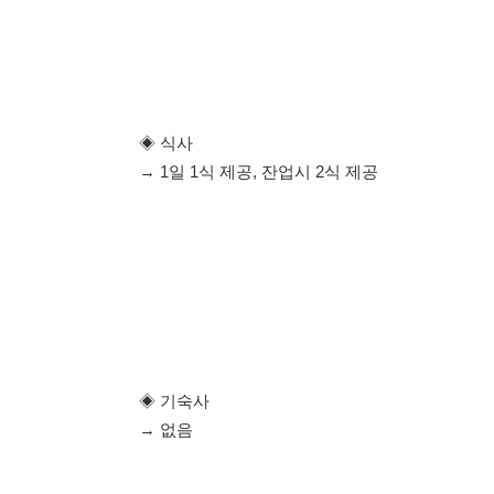
◈ 기숙사
→ 없음
◈ 통근버스
(1) 온양, 신창 운행중
(2) 자차 출퇴근 가능