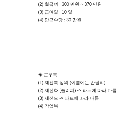
* 현장환경 청결하고 근무하기 좋은곳
* 면접 후 입사일 조정가능
* 텃새없음, 관리자분들도 엄청 친철
* 한번 알려준 내용 모르면 다시 알려드려요
* 사원수 200명 내외의 탄탄한 회사
* 여름에는 에어컨, 겨울에는 히터를 틀어주는 회사
◈ 통근버스 상세노선
1호차 쌍용이마트 >BYC >아산충무병원 >삼성전자대리점
> 삼부르네상스 > 리더스병원 > 온양온천역 >
아산시청 > 영인면 > 회사 도착
2호차 동아아파트 > 삼정백조 > 부영아파트 > 친오애육교