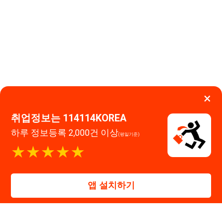
(평일기준)
고객센터 문의 남기기
★★★★★
114114구인구직 주식회사
앱 설치하기
대표자 : 장정훈
사업자등록번호 : 440-86-03247
주소 : 인천광역시 연수구 인천타워대로 301, B동 809호
이메일 : 114114korea@naver.com
직업정보제공사업 신고번호 : J1514020250001
통신판매업 신고번호 : 2026-인천연수구-1607
© 114114구인구직. All rights reserved.