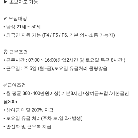
• 외국인 지원 가능 (F4 / F5 / F6, 기본 의사소통 가능자)
⏰ 근무조건
• 근무시간 : 07:00 ~ 16:00(잔업2시간 및 토요일 특근 8시간 )
• 근무일 : 주 5일 (월~금),토요일 유급처리 물량많음
✅급여조건
• 월 평균 380~400만원이상( 기본8시간+상여금포함 /기본급만
월300)
• 상여금 매달 200% 지급
• 토요일 유급 처리(주차 토.일 2개발생)
• 안전화 및 근무복 지급
✔ 근무지
• 호곡산업단지(조암 IC에서 약 10분 거리)
✅ 기타
• 초보자 환영