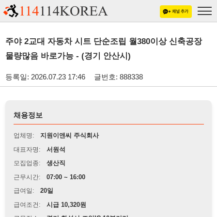
주야 2교대 자동차 시트 단순조립 월380이상 신축공장
물량많음 바로가능 - (경기 안산시)
등록일: 2026.07.23 17:46
글번호: 888338
채용정보
업체명:
지원이앤씨 주식회사
대표자명:
서원석
모집업종:
생산직
근무시간:
07:00 ~ 16:00
급여일:
20일
급여조건:
시급 10,320원
근무장소:
경기 화성시 조암IC 10분거리
※
최저임금 관련 안내