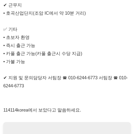
• 즉시 출근 가능
• 카풀 출근 가능(카풀 출근시 수당 지급)
• 가불 가능
✔ 지원 및 문의담당자 서팀장 ☎ 010-6244-6773 서팀장 ☎ 010-
6244-6773
114114korea에서 보았다고 말씀하세요.
채용 담당자 정보 열람 시 주의사항
채용 담당자의 개인정보(이름, 연락처)는 "개인정보 보호법" 제15조
및 제17조에 따라 채용 및 취업의 목적을 위해 제공된 정보입니다.
이를 채용 및 취업 이외의 목적으로 무단 사용, 복제, 배포, 또는 제3
자에게 제공할 경우 "개인정보 보호법" 제70조에 의거하여
10년 이
하의 징역 또는 1억원 이하의 벌금
에 처할 수 있음을 엄중히 경고합
니다.