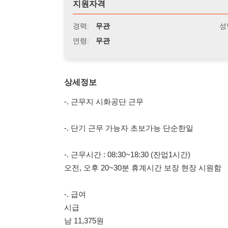
연령:
무관
상세정보
-. 근무지 시화공단 근무
-. 단기 근무 가능자 초보가능 단순한일
-. 근무시간 : 08:30~18:30 (잔업1시간)
오전, 오후 20~30분 휴계시간 보장 현장 시원함
-. 급여
시급
남 11,375원
-. 업무
항온항습기(온/습도 조절기) 랩핑 및 출하 보조