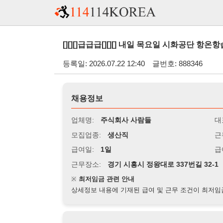
[][][]급급급[][][] 내일 목요일 시화공단 항온항습기 랩핑 
등록일: 2026.07.22 12:40
글번호: 888346
채용정보
업체명:
주식회사 사람들
대표자명:
모집업종:
생산직
근무시간:
0
급여일:
1일
급여조건:
시
근무장소:
경기 시흥시 정왕대로 337번길 32-1
※
최저임금 관련 안내
상세정보 내용에 기재된 급여 및 근무 조건이 최저임금에 미달할 
지원자격
경력:
무관
성별:
무관