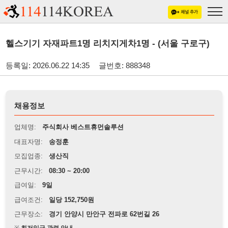
헬스기기 자재파트1명 리치지게차1명 - (서울 구로구)
등록일: 2026.06.22 14:35
글번호: 888348
채용정보
업체명:
주식회사 베스트휴먼솔루션
대표자명:
송정훈
모집업종:
생산직
근무시간:
08:30 ~ 20:00
급여일:
9일
급여조건:
일당 152,750원
근무장소:
경기 안양시 만안구 전파로 62번길 26
※
최저임금 관련 안내
상세정보 내용에 기재된 급여 및 근무 조건이 최저임금에 미달할 경우, 해당
내용이 적용됩니다.