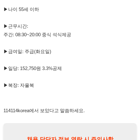
주간: 08:30~20:00 중식 석식제공
▶급여일: 주급(화요일)
▶일당: 152,750원 3.3%공제
▶복장: 자율복
114114korea에서 보았다고 말씀하세요.
채용 담당자 정보 열람 시 주의사항
채용 담당자의 개인정보(이름, 연락처)는 "개인정보 보호법" 제15조
및 제17조에 따라 채용 및 취업의 목적을 위해 제공된 정보입니다.
이를 채용 및 취업 이외의 목적으로 무단 사용, 복제, 배포, 또는 제3
자에게 제공할 경우 "개인정보 보호법" 제70조에 의거하여
10년 이
하의 징역 또는 1억원 이하의 벌금
에 처할 수 있음을 엄중히 경고합