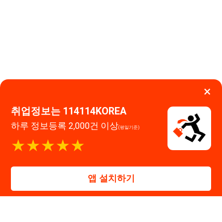
취업정보는 114114KOREA
하루 정보등록 2,000건 이상
(평일기준)
이용약관
개인정보처리방침
임금체불사업주
★★★★★
고객센터 문의 남기기
앱 설치하기
114114구인구직 주식회사
대표자 : 장정훈
사업자등록번호 : 440-86-03247
주소 : 인천광역시 연수구 인천타워대로 301, B동 809호
이메일 : 114114korea@naver.com
직업정보제공사업 신고번호 : J1514020250001
통신판매업 신고번호 : 2026-인천연수구-1607
© 114114구인구직. All rights reserved.