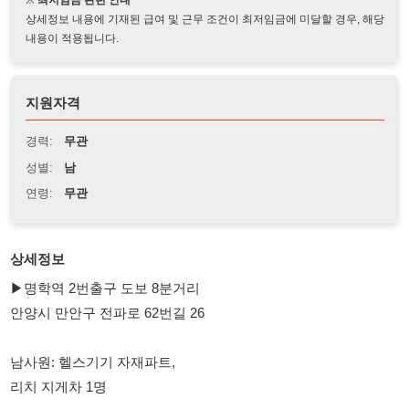
지원자격
경력:
무관
성별:
남
연령:
무관
상세정보
▶명학역 2번출구 도보 8분거리
안양시 만안구 전파로 62번길 26
남사원: 헬스기기 자재파트,
리치 지게차 1명
▶나이 55세 이하
▶근무시간: