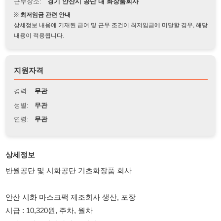
상세정보 내용에 기재된 급여 및 근무 조건이 최저임금에 미달할 경우, 해당
내용이 적용됩니다.
지원자격
경력:
무관
성별:
무관
연령:
무관
상세정보
반월공단 및 시화공단 기초화장품 회사
안산 시화 마스크팩 제조회사 생산, 포장
시급 : 10,320원, 주차, 월차
● 매주 월요일일마다 급여지급
월~일 -> 월요일
●내국인, F2, F4, F5, F6, 귀화 (국적상관없음)
●식사제공