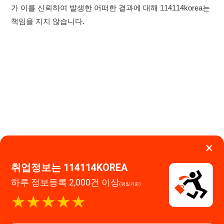
×
취업정보는 114114KOREA
하루 정보등록 2,000건 이상
(평일기준)
이용약관
개인정보처리방침
임금체불사업주
★★★★★
고객센터 문의 남기기
114114구인구직 주식회사
앱 설치하기
대표자 : 장정훈
사업자등록번호 : 440-86-03247
주소 : 인천광역시 연수구 인천타워대로 301, B동 809호
이메일 : 114114korea@naver.com
직업정보제공사업 신고번호 : J1514020250001
통신판매업 신고번호 : 2026-인천연수구-1607
© 114114구인구직. All rights reserved.