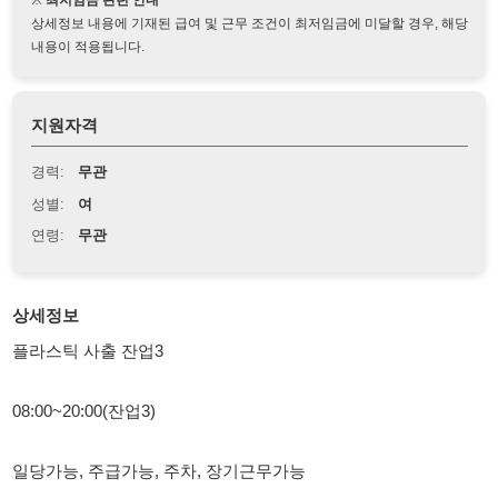
지원자격
경력:
무관
성별:
여
연령:
무관
상세정보
플라스틱 사출 잔업3
08:00~20:00(잔업3)
일당가능, 주급가능, 주차, 장기근무가능
사람 적고 텃새 없어요 분위기 좋아요
하루 일해도 일급 지급