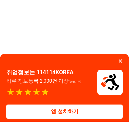
취업정보는 114114KOREA
하루 정보등록 2,000건 이상
(평일기준)
이용약관
개인정보처리방침
임금체불사업주
★★★★★
고객센터 문의 남기기
앱 설치하기
114114구인구직 주식회사
대표자 : 장정훈
사업자등록번호 : 440-86-03247
주소 : 인천광역시 연수구 인천타워대로 301, B동 809호
이메일 : 114114korea@naver.com
직업정보제공사업 신고번호 : J1514020250001
통신판매업 신고번호 : 2026-인천연수구-1607
© 114114구인구직. All rights reserved.