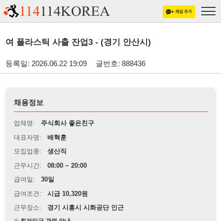
여 플라스틱 사출 잔업3 - (경기 안산시)
등록일: 2026.06.22 19:09
글번호: 888436
채용정보
업체명:
주식회사 좋은친구
대표자명:
배혁훈
모집업종:
생산직
근무시간:
08:00 ~ 20:00
급여일:
30일
급여조건:
시급 10,320원
근무장소:
경기 시흥시 시화공단 인근
※
최저임금 관련 안내
상세정보 내용에 기재된 급여 및 근무 조건이 최저임금에 미달할 경우, 해당
내용이 적용됩니다.