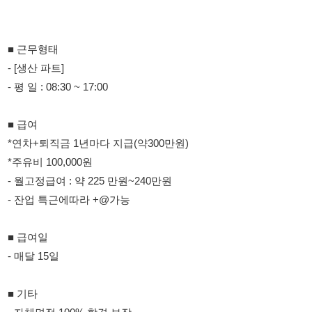
■ 급여
*연차+퇴직금 1년마다 지급(약300만원)
*주유비 100,000원
- 월고정급여 : 약 225 만원~240만원
- 잔업 특근에따라 +@가능
■ 급여일
- 매달 15일
■ 기타
- 자체면접 100% 합격 보장
- 휴게시간 많음, 업무강도 낮음
- 주차가능, 연차 및 퇴직금 1년정산 지급
- 장기근무가능, 4보험선택가능 (3.3%가입 가능)
- 냉,난방되는 실내근무
- 소득 미신고 가능 + 가족통장 급여가능
- 바로 출근가능(출근일자 조정가능)