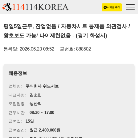
평일5일근무, 잔업없음 / 자동차시트 봉제품 외관검사 /
왕초보도 가능/ 나이제한없음 - (경기 화성시)
등록일: 2026.06.23 09:52
글번호: 888502
채용정보
업체명:
주식회사 위드서브
대표자명:
김소민
모집업종:
생산직
근무시간:
08:30 ~ 17:00
급여일:
15일
급여조건:
월급 2,400,000원
근무장소:
경기 화성시 향남읍, 발안부근
※
최저임금 관련 안내