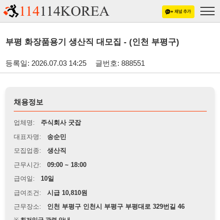
부평 화장품용기 생산직 대모집 - (인천 부평구)
등록일: 2026.07.03 14:25
글번호: 888551
채용정보
업체명:
주식회사 굿잡
대표자명:
송순민
모집업종:
생산직
근무시간:
09:00 ~ 18:00
급여일:
10일
급여조건:
시급 10,810원
근무장소:
인천 부평구 인천시 부평구 부평대로 329번길 46
※
최저임금 관련 안내
상세정보 내용에 기재된 급여 및 근무 조건이 최저임금에 미달할 경우, 해당
내용이 적용됩니다.