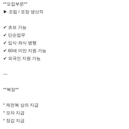
✔ 입식·좌식 병행
✔ 60세 미만 지원 가능
✔ 외국인 지원 가능
---
**복장**
* 제전복 상의 지급
* 모자 지급
* 장갑 지급
**복지**
* 구내식당 운영
* 중식 제공
* 석식 제공
* 회사 내 주차 가능 (주차공간 협소)