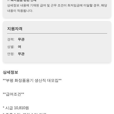
지원자격
경력:
무관
성별:
여
연령:
무관
상세정보
**부평 화장품용기 생산직 대모집**
**급여조건**
* 시급 10,810원
* 주휴수당, 연차수당 지급
* 법정수당 별도 지급
* 익일지급 가능
* 주급 가능