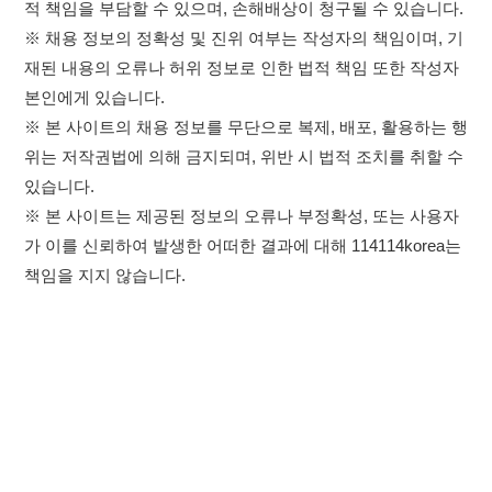
이용약관
개인정보처리방침
임금체불사업주
×
고객센터 문의 남기기
취업정보는 114114KOREA
하루 정보등록 2,000건 이상
114114구인구직 주식회사
(평일기준)
★★★★★
대표자 : 장정훈
사업자등록번호 : 440-86-03247
앱 설치하기
주소 : 인천광역시 연수구 인천타워대로 301, B동 809호
이메일 : 114114korea@naver.com
직업정보제공사업 신고번호 : J1514020250001
통신판매업 신고번호 : 2026-인천연수구-1607
© 114114구인구직. All rights reserved.