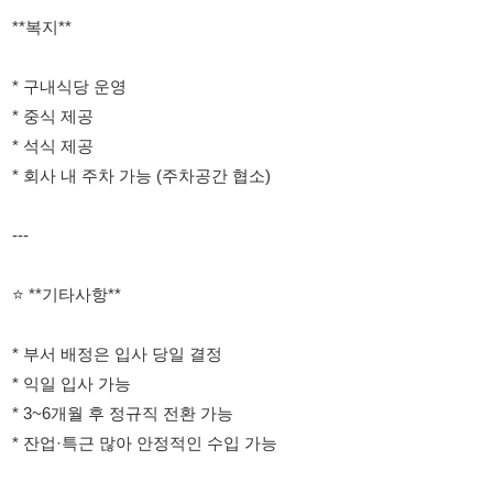
---
⭐ **기타사항**
* 부서 배정은 입사 당일 결정
* 익일 입사 가능
* 3~6개월 후 정규직 전환 가능
* 잔업·특근 많아 안정적인 수입 가능
**지원 및 문의 환영**
화장품 용기 조립·포장 업무로 초보자도 쉽게 적응 가능합니다!
빠른 입사 희망자 적극 지원 바랍니다. ????✨
010-2476-5434
010-2476-5434
문자지원 : [부평화장품용기] 이름 / 생년월일 / 성별 / 거주지