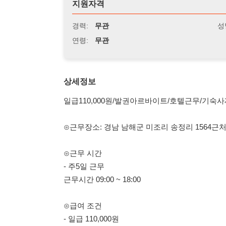
연령:
무관
상세정보
일급110,000원/발권아르바이트/호텔근무/기숙사제공/동반
⊙근무장소: 경남 남해군 미조리 송정리 1564근처
⊙근무 시간
- 주5일 근무
근무시간 09:00 ~ 18:00
⊙급여 조건
- 일급 110,000원
- 주급(매주수요일)
- 기숙사 이용 가능
⊙ 근무 부서 렌탈(발권)
- 구명조끼대여 및 구명조끼세척