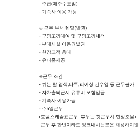
- 부대시설 이용권발권
- 현장고객 응대
- 유니폼제공
⊙근무 조건
- 튀는 탈 염색,타투,피어싱,긴수염 등 근무불가
- 자차출퇴근시 유류비 포함입금
- 기숙사 이용가능
- 주5일근무
(호텔스케쥴표근무 -휴무는 첫근무시 현장조율)
-근무 후 한번이라도 펑크내시는분은 채용하지않습니다.
⊙접수방법
- 접수 및 문의가 많아 문자 지원만 받고있습니다.
(전화나 카카오톡 문의 및 간편문자지원은 받을수 없습니다
- 접수 양식
(남해쏠비치 / 이름 / 나이 / 성별 / 거주지 /기숙사필요여부)
＊＊＊＊＊문의 번호 010-4649-0869＊＊＊＊＊＊＊