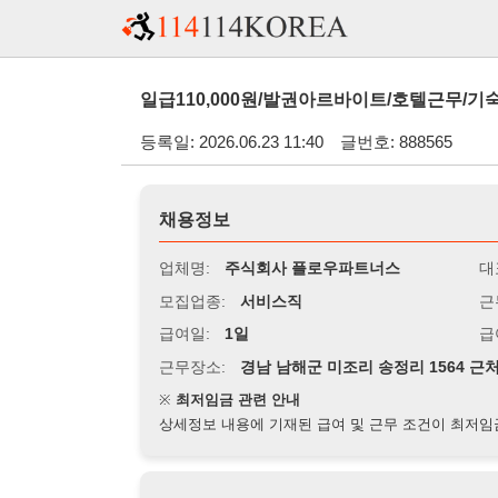
일급110,000원/발권아르바이트/호텔근무/기숙사제공/동반
등록일: 2026.06.23 11:40
글번호: 888565
채용정보
업체명:
주식회사 플로우파트너스
대표자명:
모집업종:
서비스직
근무시간:
0
급여일:
1일
급여조건:
일
근무장소:
경남 남해군 미조리 송정리 1564 근처
※
최저임금 관련 안내
상세정보 내용에 기재된 급여 및 근무 조건이 최저임금에 미달할 
지원자격
경력:
무관
성별:
무관