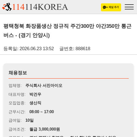
평택청북 화장품생산 정규직 주간300만 야간350만 통근
버스 - (경기 안양시)
등록일: 2026.06.23 13:52
글번호: 888618
채용정보
업체명:
주식회사 서진아이오
대표자명:
박건우
모집업종:
생산직
근무시간:
08:00 ~ 17:00
급여일:
10일
급여조건:
월급 3,000,000원
근무장소:
경기 평택시 청북읍 or 화성 향남읍 통근버스있음
※
최저임금 관련 안내