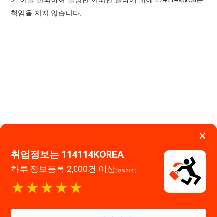
×
취업정보는 114114KOREA
이용약관
개인정보처리방침
임금체불사업주
하루 정보등록 2,000건 이상
(평일기준)
고객센터 문의 남기기
★★★★★
114114구인구직 주식회사
앱 설치하기
대표자 : 장정훈
사업자등록번호 : 440-86-03247
주소 : 인천광역시 연수구 인천타워대로 301, B동 809호
이메일 : 114114korea@naver.com
직업정보제공사업 신고번호 : J1514020250001
통신판매업 신고번호 : 2026-인천연수구-1607
© 114114구인구직. All rights reserved.