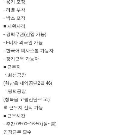
- 경력무관(신입 가능)
- F비자 외국인 가능
- 한국어 의사소통 가능자
- 장기근무 가능자
■ 근무지
ㆍ화성공장
(향남읍 제약공단2길 46)
ㆍ평택공장
(청북읍 고렴산단로 51)
※ 근무지 선택 가능
■ 근무시간
- 주간 08:00~16:50 (월~금)
연장근무 필수
17:30~20:30 (월·화·목·금)
- 야간 20:30~07:30 (월~금, 연장포함)
■ 급여
- 기본급 222.6만원 + 연장수당
- 주간조 월 평균 300만원 내외