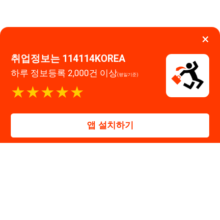
앱 설치하기
114114구인구직 주식회사
대표자 : 장정훈
사업자등록번호 : 440-86-03247
주소 : 인천광역시 연수구 인천타워대로 301, B동 809호
이메일 : 114114korea@naver.com
직업정보제공사업 신고번호 : J1514020250001
통신판매업 신고번호 : 2026-인천연수구-1607
© 114114구인구직. All rights reserved.