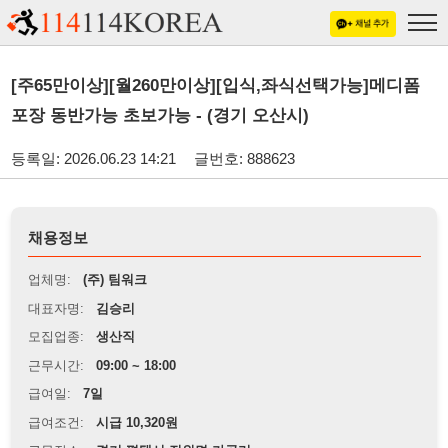
[주65만이상][월260만이상][입식,좌식선택가능]메디폼
포장 동반가능 초보가능 - (경기 오산시)
등록일: 2026.06.23 14:21
글번호: 888623
채용정보
업체명:
(주) 팀워크
대표자명:
김승리
모집업종:
생산직
근무시간:
09:00 ~ 18:00
급여일:
7일
급여조건:
시급 10,320원
근무장소:
경기 평택시 진위면 가곡리
※
최저임금 관련 안내