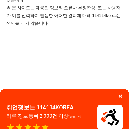
×
이용약관
개인정보처리방침
임금체불사업주
취업정보는 114114KOREA
하루 정보등록 2,000건 이상
(평일기준)
고객센터 문의 남기기
★★★★★
114114구인구직 주식회사
앱 설치하기
대표자 : 장정훈
사업자등록번호 : 440-86-03247
주소 : 인천광역시 연수구 인천타워대로 301, B동 809호
이메일 : 114114korea@naver.com
직업정보제공사업 신고번호 : J1514020250001
통신판매업 신고번호 : 2026-인천연수구-1607
© 114114구인구직. All rights reserved.