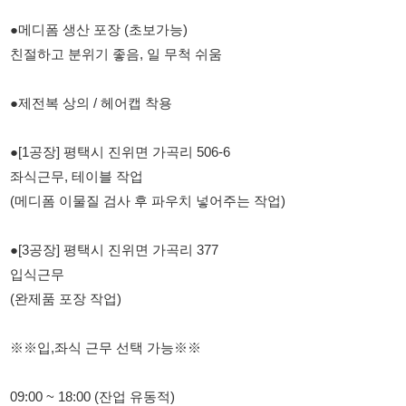
●제전복 상의 / 헤어캡 착용
●[1공장] 평택시 진위면 가곡리 506-6
좌식근무, 테이블 작업
(메디폼 이물질 검사 후 파우치 넣어주는 작업)
●[3공장] 평택시 진위면 가곡리 377
입식근무
(완제품 포장 작업)
※※입,좌식 근무 선택 가능※※
09:00 ~ 18:00 (잔업 유동적)
●최저시급 + 주휴수당 + 만근수당 (월차개념)
●잔업 별도 ( 10,320 x 1.5배 x 시간적용 )
●주급제 (매주 수요일 밤 10시 지급)
●월급제 가능