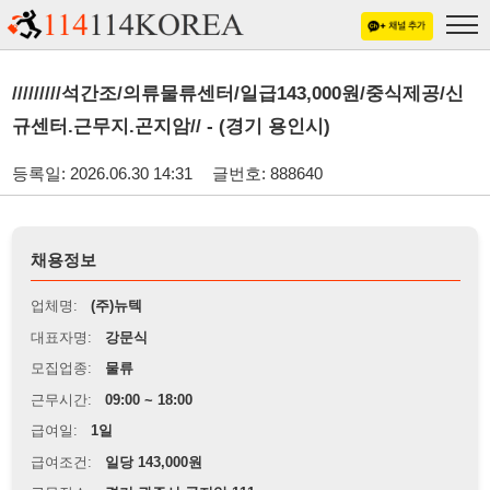
/////////석간조/의류물류센터/일급143,000원/중식제공/신
규센터.근무지.곤지암// - (경기 용인시)
등록일: 2026.06.30 14:31
글번호: 888640
채용정보
업체명:
(주)뉴텍
대표자명:
강문식
모집업종:
물류
근무시간:
09:00 ~ 18:00
급여일:
1일
급여조건:
일당 143,000원
근무장소:
경기 광주시 곤지암.111
※
최저임금 관련 안내