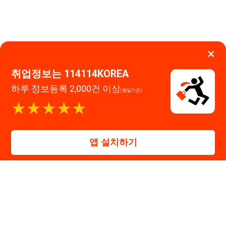
고객센터 문의 남기기
앱 설치하기
114114구인구직 주식회사
대표자 : 장정훈
사업자등록번호 : 440-86-03247
주소 : 인천광역시 연수구 인천타워대로 301, B동 809호
이메일 : 114114korea@naver.com
직업정보제공사업 신고번호 : J1514020250001
통신판매업 신고번호 : 2026-인천연수구-1607
© 114114구인구직. All rights reserved.