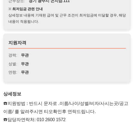
상세정보 내용에 기재된 급여 및 근무 조건이 최저임금에 미달할 경우, 해당
내용이 적용됩니다.
지원자격
경력:
무관
성별:
무관
연령:
무관
상세정보
☎️지원방법 : 반드시 문자로 .이름/나이/성별/비자/사시는곳/공고
이름/ 를 알려주시면 티오확인후 연락드립니다.
☎️담당자연락처: 010 2600 1572
18:00~03:00
월~~~토.
*석간조 일급143,000원(식대포함)
의류물류센터/출고업무