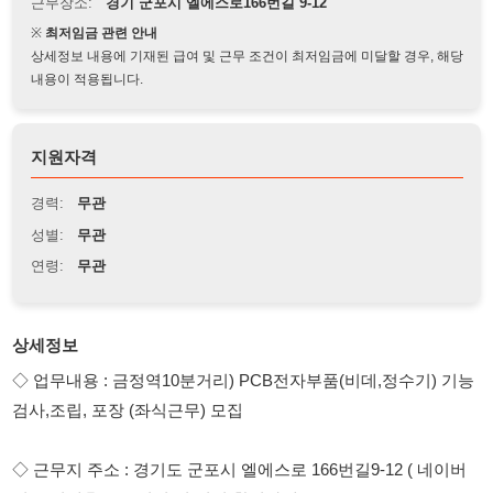
상세정보 내용에 기재된 급여 및 근무 조건이 최저임금에 미달할 경우, 해당
내용이 적용됩니다.
지원자격
경력:
무관
성별:
무관
연령:
무관
상세정보
◇ 업무내용 : 금정역10분거리) PCB전자부품(비데,정수기) 기능
검사,조립, 포장 (좌식근무) 모집
◇ 근무지 주소 : 경기도 군포시 엘에스로 166번길9-12 ( 네이버
지도 검색후 교통편의 및 위치 확인하세요 )
◇ 근무조건 (초보 및 경력자 가능함), (외국인 F 비자 가능함 )