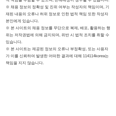
×
이용약관
개인정보처리방침
임금체불사업주
취업정보는 114114KOREA
고객센터 문의 남기기
하루 정보등록 2,000건 이상
(평일기준)
★★★★★
114114구인구직 주식회사
앱 설치하기
대표자 : 장정훈
사업자등록번호 : 440-86-03247
주소 : 인천광역시 연수구 인천타워대로 301, B동 809호
이메일 : 114114korea@naver.com