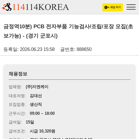
금정역10분) PCB 전자부품 기능검사/조립/포장 모집(초
보가능) - (경기 군포시)
등록일: 2026.06.23 15:58
글번호: 888650
채용정보
업체명:
(주)지엔케이
대표자명:
김대선
모집업종:
생산직
근무시간:
09:00 ~ 18:00
급여일:
15일
급여조건:
시급 10,320원
근무장소:
경기 군포시 엘에스로166번길 9-12
※
최저임금 관련 안내