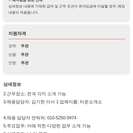
지원자격
경력:
무관
성별:
무관
연령:
무관
상세정보
2.근무장소: 전국 각지 소개 가능
3.채용담당자: 김기헌 이사 1.업체이름: 타운소개소
4.채용 담당자 연락처: 010-5250-9474
5.주요업무: 아래 적힌 다양한 업무 소개 가능
6.성별조건: 남,여,무관
7.연령조건: 나이 무관
8.모집인원: 0명
9.근무시간: 협의