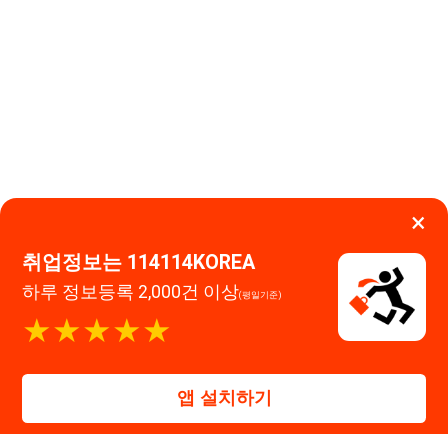
하루 정보등록 2,000건 이상
(평일기준)
고객센터 문의 남기기
★★★★★
114114구인구직 주식회사
앱 설치하기
대표자 : 장정훈
사업자등록번호 : 440-86-03247
주소 : 인천광역시 연수구 인천타워대로 301, B동 809호
이메일 : 114114korea@naver.com
직업정보제공사업 신고번호 : J1514020250001
통신판매업 신고번호 : 2026-인천연수구-1607
© 114114구인구직. All rights reserved.