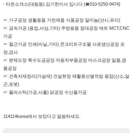
☞ 철근가공 인쇄(비닐,기타) 콘크리트구조물 사료생산공장 포
장,검사
☞ 분체도장 특수도금공장 자동차부품공장 마스크공장 알폼,갱
폼공장
☞ 건축자재정리(가설재) 건설현장 재활용선별작업 용접(산소,알
곤,로봇)
☞ 플라스틱(가공,사출) 닭공장 수산물가공
114114korea에서 보았다고 말씀하세요.
채용 담당자 정보 열람 시 주의사항
채용 담당자의 개인정보(이름, 연락처)는 "개인정보 보호법" 제15조
및 제17조에 따라 채용 및 취업의 목적을 위해 제공된 정보입니다.
이를 채용 및 취업 이외의 목적으로 무단 사용, 복제, 배포, 또는 제3
자에게 제공할 경우 "개인정보 보호법" 제70조에 의거하여
10년 이
하의 징역 또는 1억원 이하의 벌금
에 처할 수 있음을 엄중히 경고합
니다.