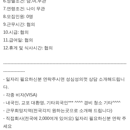
10.시급: 협의
11.급여일: 협의
12.휴게 및 식사시간: 협의
-------------------------------------------------------------------------------------
---------------
- 일자리 필요하신분 연락주시면 성심성의껏 상담 소개해드립니
다.
- 각종 비자(VISA)
- 내국인, 교포 대환영, 기타외국인*** ^^^^ 경비 청소 기타^^^^
- 근무희망지역(전국각지 원하는곳으로 소개해 드립니다)
- 직접회사(전국에 2,000여개 있어요) 일자리 필요하신분 연락 주
세요
- 타운소개소(대림동) 김기헌이사 입니다 (☎010-5250-9474)
☞ 가구공장 생활용품 가전제품 식품공장 알미늄(샷시,유리)
☞ 금속가공 (용접,사상,기타) 주방용품 침대공장 매트 MCT,CNC
가공