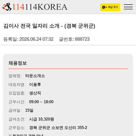
김이사 전국 일자리 소개 - (경북 군위군)
등록일: 2026.06.24 07:32
글번호: 888723
채용정보
업체명:
타운소개소
대표자명:
이용후
모집업종:
생산직
근무시간:
09:00 ~ 18:00
급여일:
15일
급여조건:
시급 10,320원
근무장소:
경북 군위군 소보면 도산리 355-2
※
최저임금 관련 안내
상세정보 내용에 기재된 급여 및 근무 조건이 최저임금에 미달할 경우, 해당
내용이 적용됩니다.