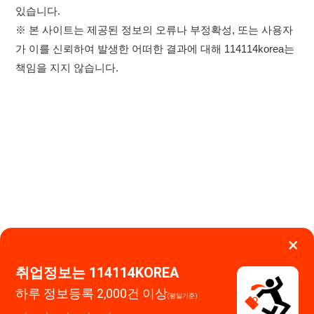
×
취업정보는 114114KOREA
하루 정보등록 2,000건 이상
이용약관
개인정보처리방침
임금체불사업주
(평일기준)
★★★★★
고객센터 문의 남기기
114114구인구직 주식회사
앱 설치하기
대표자 : 장정훈
사업자등록번호 : 440-86-03247
주소 : 인천광역시 연수구 인천타워대로 301, B동 809호
이메일 : 114114korea@naver.com
직업정보제공사업 신고번호 : J1514020250001
통신판매업 신고번호 : 2026-인천연수구-1607