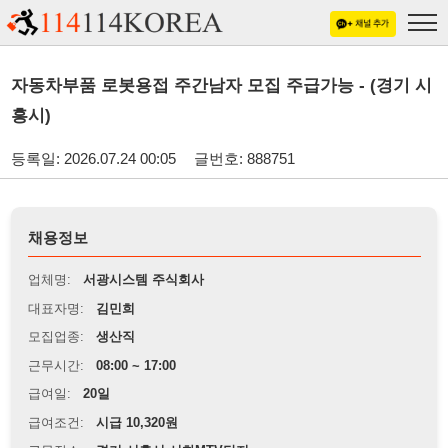
자동차부품 로봇용접 주간남자 모집 주급가능 - (경기 시
흥시)
등록일: 2026.07.24 00:05
글번호: 888751
채용정보
업체명:
서광시스템 주식회사
대표자명:
김민희
모집업종:
생산직
근무시간:
08:00 ~ 17:00
급여일:
20일
급여조건:
시급 10,320원
근무장소:
경기 시흥시 시화MTV단지
※
최저임금 관련 안내