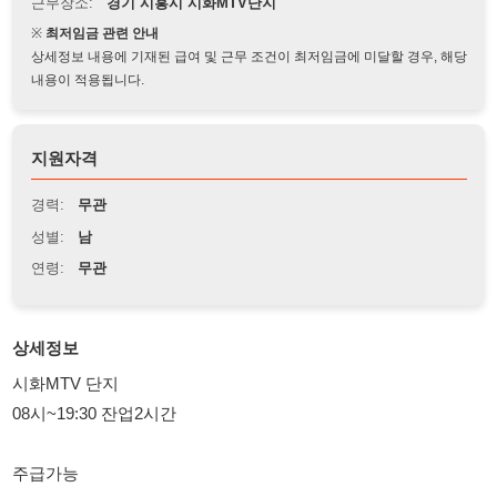
상세정보 내용에 기재된 급여 및 근무 조건이 최저임금에 미달할 경우, 해당
내용이 적용됩니다.
지원자격
경력:
무관
성별:
남
연령:
무관
상세정보
시화MTV 단지
08시~19:30 잔업2시간
주급가능
▩로봇용접(주간고정)= 자동차 시트 하부 프레임 로봇용접 ( 여
러 자재를 지그에 끼워주면 로봇이 용접 함 )
남자 54세까지 회사조끼착용