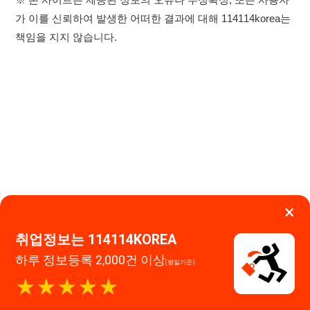
×
취업정보는 114114KOREA
이용약관
개인정보처리방침
임금체불사업주
하루 정보등록 2,000건 이상
(평일기준)
고객센터 문의 남기기
★★★★★
114114구인구직 주식회사
앱 설치하기
대표자 : 장정훈
사업자등록번호 : 440-86-03247
주소 : 인천광역시 연수구 인천타워대로 301, B동 809호
이메일 : 114114korea@naver.com
직업정보제공사업 신고번호 : J1514020250001
통신판매업 신고번호 : 2026-인천연수구-1607
© 114114구인구직. All rights reserved.