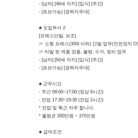
☞ 소형 프레스(300t 이하) 단발 업무(안전장치 O)
☞ 타발 된 제품 양품, 불량, 수거, 정리 업무
- [남자] [50세 까지] [입식] [주간]
- [초보가능] [경력자우대]
♣ 근무시간
- 주간 08:00~17:00 (정상 8시간)
- 잔업 17:30~19:30 (잔업 2시간)
* 잔업 및 특근 자주 합니다.
* 월평균 300만원 ~ 370만원
♣ 급여조건
- 시급 10,320원
- 주차/연차/법정휴무일 유급
- 잔업150%/법정휴무일,토,일 150%
- 급여일 : 매월20일 (가불가능)
♣ 기타사항
- 근무복 : 자율복(조끼착용)
- 근무지 : 시화MTV