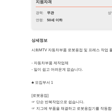
연령:
50세 이하
상세정보
시화MTV 자동차부품 로봇용접 및 프레스 작업 풀잔업 특
- 자동차부품 제작업체
- 일이 쉽고 어려운게 없습니다.
♣ 모집부서 1
[로봇용접]
☞ 단순 반복작업으로 쉽습니다.
☞ 지그에 부품을 채결하고 로봇용접기를 작동합니다.
- [남자] [48세 까지] [입식] [주간]
- [초보가능] [경력자우대]
♣ 모집부서 2
[프레스단발, 보조]