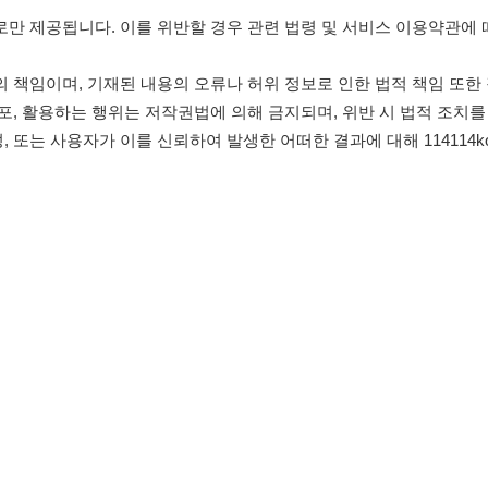
침
임금체불사업주
유튜브
인