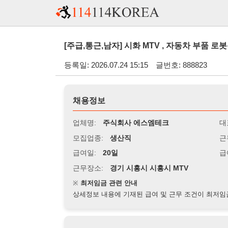
[주급,통근,남자] 시화 MTV , 자동차 부품 로봇용접 프레
등록일: 2026.07.24 15:15
글번호: 888823
채용정보
업체명:
주식회사 에스엠테크
대표자명:
모집업종:
생산직
근무시간:
0
급여일:
20일
급여조건:
시
근무장소:
경기 시흥시 시흥시 MTV
※
최저임금 관련 안내
상세정보 내용에 기재된 급여 및 근무 조건이 최저임금에 미달할 
지원자격
경력:
무관
성별:
무관