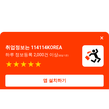
앱 설치하기
대표자 : 장정훈
사업자등록번호 : 440-86-03247
주소 : 인천광역시 연수구 인천타워대로 301, B동 809호
이메일 : 114114korea@naver.com
직업정보제공사업 신고번호 : J1514020250001
통신판매업 신고번호 : 2026-인천연수구-1607
© 114114구인구직. All rights reserved.