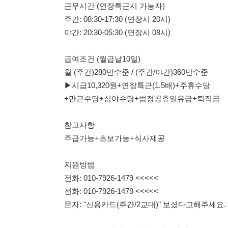
월 (주간)280만수준 / (주간/야간)360만수준
▶시급10,320원+연장특근(1.5배)+주휴수당
+만근수당+심야수당+법정공휴일유급+퇴직금
참고사항
주급가능+초보가능+식사제공
지원방법
전화: 010-7926-1479 <<<<<
전화: 010-7926-1479 <<<<<
문자: "신용카드(주간/2교대)" 보셨다고해주세요.
114114korea에서 보았다고 말씀하세요.
채용 담당자 정보 열람 시 주
채용 담당자의 개인정보(이름, 연락처)는 "개인정보 보호법" 
및 취업의 목적을 위해 제공된 정보입니다.
이를 채용 및 취업 이외의 목적으로 무단 사용, 복제, 배포, 
정보 보호법" 제70조에 의거하여
10년 이하의 징역 또는 1