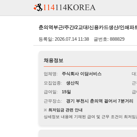
춘의역부근/주간/2교대/신용카드생산/인쇄파트/초보/주급가
등록일: 2026.07.14 11:38
글번호: 888829
채용정보
업체명:
주식회사 이담서비스
대표자명:
모집업종:
생산직
근무시간:
0
급여일:
15일
급여조건:
시
근무장소:
경기 부천시 춘의역 걸어서 7분거리
※
최저임금 관련 안내
상세정보 내용에 기재된 급여 및 근무 조건이 최저임금에 미달할 
지원자격
경력:
무관
성별:
여