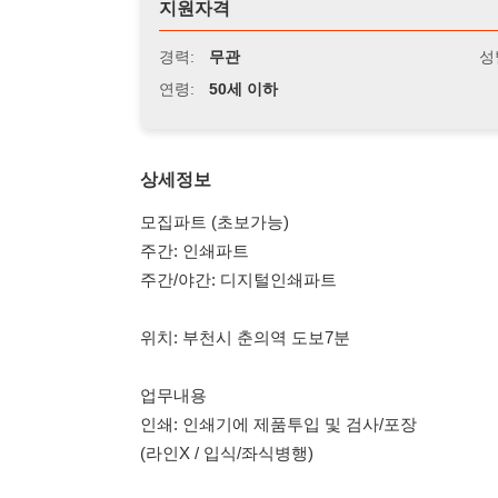
연령:
50세 이하
상세정보
모집파트 (초보가능)
주간: 인쇄파트
주간/야간: 디지털인쇄파트
위치: 부천시 춘의역 도보7분
업무내용
인쇄: 인쇄기에 제품투입 및 검사/포장
(라인X / 입식/좌식병행)
근무시간 (연장특근시 가능자)
주간: 08:30-17:30 (연장시 20시)
야간: 20:30-05:30 (연장시 08시)
급여조건 (월급날10일)