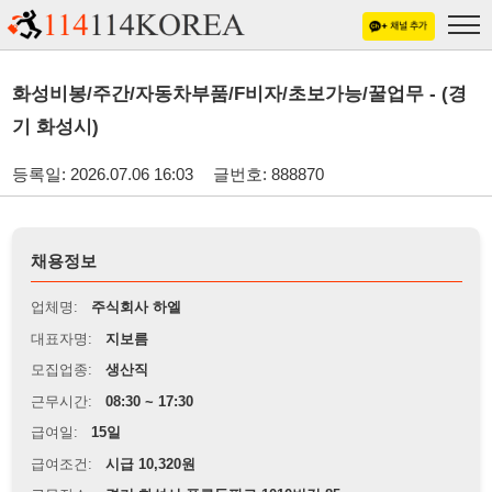
화성비봉/주간/자동차부품/F비자/초보가능/꿀업무 - (경
기 화성시)
등록일: 2026.07.06 16:03
글번호: 888870
채용정보
업체명:
주식회사 하엘
대표자명:
지보름
모집업종:
생산직
근무시간:
08:30 ~ 17:30
급여일:
15일
급여조건:
시급 10,320원
근무장소:
경기 화성시 푸른들판로 1010번길 85
※
최저임금 관련 안내