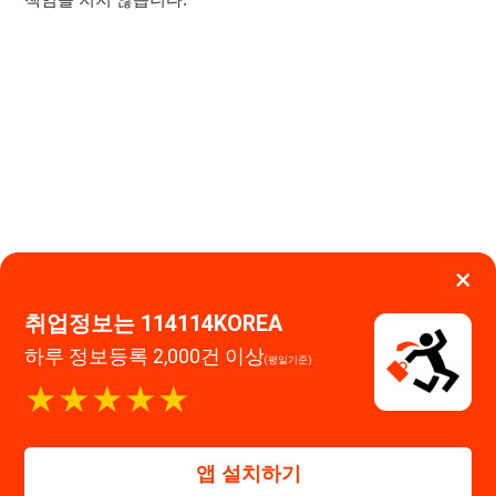
취업정보는 114114KOREA
이용약관
개인정보처리방침
임금체불사업주
하루 정보등록 2,000건 이상
(평일기준)
고객센터 문의 남기기
★★★★★
114114구인구직 주식회사
앱 설치하기
대표자 : 장정훈
사업자등록번호 : 440-86-03247
주소 : 인천광역시 연수구 인천타워대로 301, B동 809호
이메일 : 114114korea@naver.com
직업정보제공사업 신고번호 : J1514020250001
통신판매업 신고번호 : 2026-인천연수구-1607
© 114114구인구직. All rights reserved.