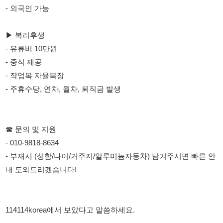
- 작업복 자율복장
- 주휴수당, 연차, 월차, 퇴직금 발생
☎ 문의 및 지원
- 010-9818-8634
- 부재시 (성함/나이/거주지/알루미늄자동차) 남겨주시면 빠른 안
내 도와드리겠습니다!
114114korea에서 보았다고 말씀하세요.
채용 담당자 정보 열람 시 주의사항
채용 담당자의 개인정보(이름, 연락처)는 "개인정보 보호법" 제15조
및 제17조에 따라 채용 및 취업의 목적을 위해 제공된 정보입니다.
이를 채용 및 취업 이외의 목적으로 무단 사용, 복제, 배포, 또는 제3
자에게 제공할 경우 "개인정보 보호법" 제70조에 의거하여
10년 이