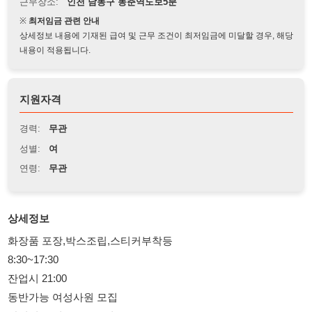
상세정보 내용에 기재된 급여 및 근무 조건이 최저임금에 미달할 경우, 해당
내용이 적용됩니다.
지원자격
경력:
무관
성별:
여
연령:
무관
상세정보
화장품 포장,박스조립,스티커부착등
8:30~17:30
잔업시 21:00
동반가능 여성사원 모집
당일지급 시급 10320원
잔업시 1.5배
01091537083 김팀장