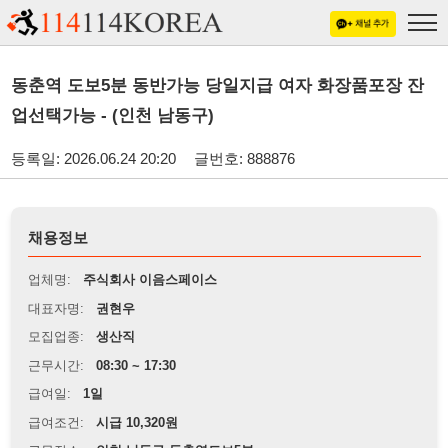
동춘역 도보5분 동반가능 당일지급 여자 화장품포장 잔
업선택가능 - (인천 남동구)
등록일: 2026.06.24 20:20
글번호: 888876
채용정보
업체명:
주식회사 이음스페이스
대표자명:
권현우
모집업종:
생산직
근무시간:
08:30 ~ 17:30
급여일:
1일
급여조건:
시급 10,320원
근무장소:
인천 남동구 동춘역도보5분
※
최저임금 관련 안내