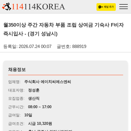
월350이상 주간 자동차 부품 조립 상여금 기숙사 F비자
즉시입사 - (경기 성남시)
등록일: 2026.07.24 00:07
글번호: 888919
채용정보
업체명:
주식회사 에이치씨에스엔씨
대표자명:
정성훈
모집업종:
생산직
근무시간:
08:00 ~ 17:00
급여일:
10일
급여조건:
시급 10,320원
근무장소:
충남 공주시 검단산업단지
※
최저임금 관련 안내