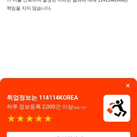
×
취업정보는 114114KOREA
이용약관
개인정보처리방침
임금체불사업주
하루 정보등록 2,000건 이상
(평일기준)
고객센터 문의 남기기
★★★★★
114114구인구직 주식회사
앱 설치하기
대표자 : 장정훈
사업자등록번호 : 440-86-03247
주소 : 인천광역시 연수구 인천타워대로 301, B동 809호
이메일 : 114114korea@naver.com
직업정보제공사업 신고번호 : J1514020250001
통신판매업 신고번호 : 2026-인천연수구-1607
© 114114구인구직. All rights reserved.