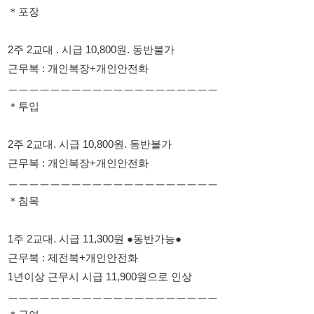
＊투입
2주 2교대. 시급 10,800원. 동반불가
근무복 : 개인복장+개인안전화
ㅡㅡㅡㅡㅡㅡㅡㅡㅡㅡㅡㅡㅡㅡㅡㅡㅡㅡㅡㅡ
＊침목
1주 2교대. 시급 11,300원 ●동반가능●
근무복 : 제전복+개인안전화
1년이상 근무시 시급 11,900원으로 인상
ㅡㅡㅡㅡㅡㅡㅡㅡㅡㅡㅡㅡㅡㅡㅡㅡㅡㅡㅡㅡ
＊급여
- 주5일 기준 월 350~370
- 주6일 기준 월 430~450
※이름,성별,나이,거주지,자차유무
☎. 010 5508 4009 문자주세요