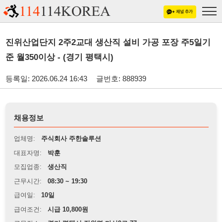
진위산업단지 2주2교대 생산직 설비 가공 포장 주5일기
준 월350이상 - (경기 평택시)
등록일: 2026.06.24 16:43
글번호: 888939
채용정보
업체명:
주식회사 주한솔루션
대표자명:
박훈
모집업종:
생산직
근무시간:
08:30 ~ 19:30
급여일:
10일
급여조건:
시급 10,800원
근무장소:
경기 평택시 진위면 마산9로 77
※
최저임금 관련 안내