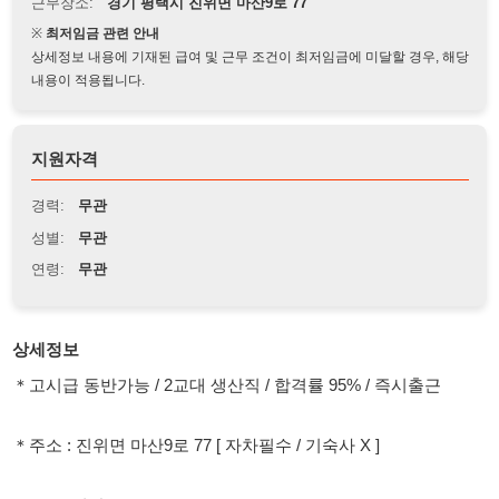
상세정보 내용에 기재된 급여 및 근무 조건이 최저임금에 미달할 경우, 해당
내용이 적용됩니다.
지원자격
경력:
무관
성별:
무관
연령:
무관
상세정보
＊고시급 동반가능 / 2교대 생산직 / 합격률 95% / 즉시출근
＊주소 : 진위면 마산9로 77 [ 자차필수 / 기숙사 X ]
１. 근무시간
주간 08:30~19:30 ( 1.5 잔업 )
야간 19:30~08:30 ( 3.5 잔업 )
휴게시간 : 15분(오전휴식) / 60분(중식) / 15분(오후휴식) / 30분