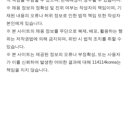
×
이용약관
개인정보처리방침
임금체불사업주
취업정보는 114114KOREA
고객센터 문의 남기기
하루 정보등록 2,000건 이상
(평일기준)
★★★★★
114114구인구직 주식회사
앱 설치하기
대표자 : 장정훈
사업자등록번호 : 440-86-03247
주소 : 인천광역시 연수구 인천타워대로 301, B동 809호
이메일 : 114114korea@naver.com