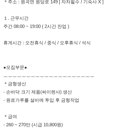
휴게시간 : 오전휴식 / 중식 / 오후휴식 / 석식
●모집부문●
ㅡㅡㅡㅡㅡㅡㅡㅡㅡㅡㅡㅡㅡㅡㅡㅡㅡㅡㅡㅡ
＊금형생산
- 손바닥 크기 제품(싸이렌샤) 생산
- 원료가루를 설비에 투입 후 금형작업
＊급여
- 260 ~ 270만 (시급 10,800원)
※이름,성별,나이,거주지,자차유무
☎. 010 5508 4009 문자주세요
114114korea에서 보았다고 말씀하세요.