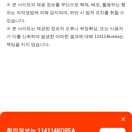
×
취업정보는 114114KOREA
하루 정보등록 2,000건 이상
이용약관
개인정보처리방침
임금체불사업주
(평일기준)
★★★★★
고객센터 문의 남기기
114114구인구직 주식회사
앱 설치하기
대표자 : 장정훈
사업자등록번호 : 440-86-03247
주소 : 인천광역시 연수구 인천타워대로 301, B동 809호
이메일 : 114114korea@naver.com