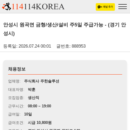
안성시 원곡면 금형/생산/설비 주5일 주급가능 - (경기 안
성시)
등록일: 2026.07.24 00:01
글번호: 888953
채용정보
업체명:
주식회사 주한솔루션
대표자명:
박훈
모집업종:
생산직
근무시간:
08:00 ~ 19:00
급여일:
10일
급여조건:
시급 10,800원
근무장소:
경기 안성시 원곡면 원당로 149
※
최저임금 관련 안내