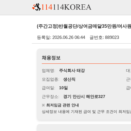
(주간고정)반월공단/상여금매달35만원/여사원 모집(일급가
등록일: 2026.06.26 06:44
글번호: 889023
채용정보
업체명:
주식회사 태강
대표자명:
모집업종:
생산직
근무시간:
0
급여일:
10일
급여조건:
시
근무장소:
경기 안산시 해안로327
※
최저임금 관련 안내
상세정보 내용에 기재된 급여 및 근무 조건이 최저임금에 미달할 
지원자격
경력:
무관
성별:
여