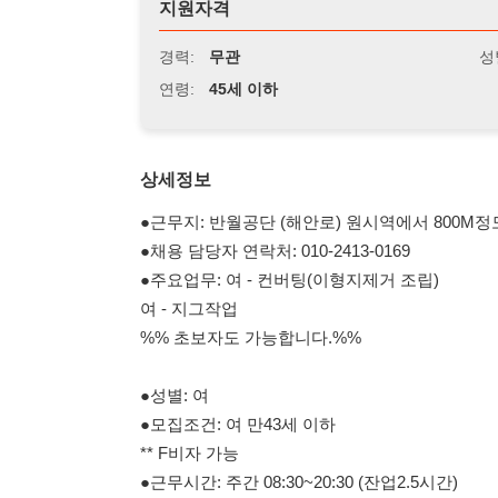
연령:
45세 이하
상세정보
●근무지: 반월공단 (해안로) 원시역에서 800M정도
●채용 담당자 연락처: 010-2413-0169
●주요업무: 여 - 컨버팅(이형지제거 조립)
여 - 지그작업
%% 초보자도 가능합니다.%%
●성별: 여
●모집조건: 여 만43세 이하
** F비자 가능
●근무시간: 주간 08:30~20:30 (잔업2.5시간)
●평균급여조건: 300~340만원 이상(10,320원 주차, 연차 ,
●상여금: 200% 월 분할지급 ( 약 35만원 ) -입사후 1개
●급여일: 10일 ( 1일~말일 )
●조식,중식,석식 제공