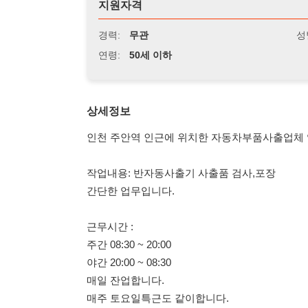
연령:
50세 이하
상세정보
인천 주안역 인근에 위치한 자동차부품사출업체 입니다.
작업내용: 반자동사출기 사출품 검사,포장
간단한 업무입니다.
근무시간 :
주간 08:30 ~ 20:00
야간 20:00 ~ 08:30
매일 잔업합니다.
매주 토요일특근도 같이합니다.
급여조건 :
급여일 10일
주휴수당,연차,공휴일유급, 퇴직금 모두 지급
월 평균 400만 ~ 430만원