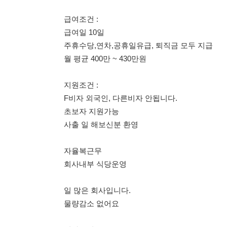
지원조건 :
F비자 외국인, 다른비자 안됩니다.
초보자 지원가능
사출 일 해보신분 환영
자율복근무
회사내부 식당운영
일 많은 회사입니다.
물량감소 없어요
입사문의
김대리 : 010-6573-3344
김대리 : 010-6573-3344
김대리 : 010-6573-3344
114114korea에서 보았다고 말씀하세요.