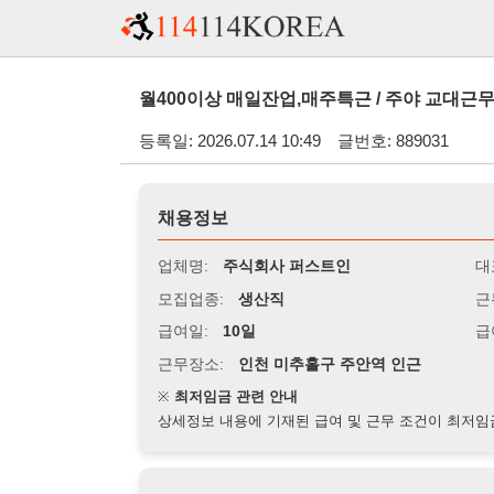
월400이상 매일잔업,매주특근 / 주야 교대근무 / 자동차부
등록일: 2026.07.14 10:49
글번호: 889031
채용정보
업체명:
주식회사 퍼스트인
대표자명:
모집업종:
생산직
근무시간:
0
급여일:
10일
급여조건:
시
근무장소:
인천 미추홀구 주안역 인근
※
최저임금 관련 안내
상세정보 내용에 기재된 급여 및 근무 조건이 최저임금에 미달할 
지원자격
경력:
무관
성별:
무관