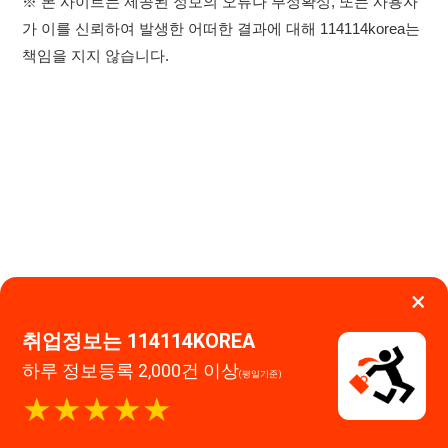
×
취업정보는 114114KOREA
하루 정보등록 2,000건 이상
(평일기준)
★★★★★
이용약관
개인정보처리방침
임금체불사업주
0507-1488-0453
고객센터:
운영시간: 09:00 ~ 18:00 (주말·공휴일 휴무)
앱 설치하기
114114구인구직 주식회사
대표자 : 장정훈
사업자등록번호 : 440-86-03247
주소 : 인천광역시 연수구 인천타워대로 301, B동 809호
이메일 : 114114korea@naver.com
직업정보제공사업 신고번호 : J1514020250001