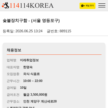
숯불장치구함 - (서울 영등포구)
등록일: 2026.06.25 13:24
글번호: 889115
채용정보
업체명:
미래취업정보
대표자명:
한명숙
모집업종:
외식·식음료
근무시간:
10:00 ~ 22:00
급여일:
10일
급여조건:
월급 3,500,000원
근무장소:
인천 계양구 계산세로28
※
최저임금 관련 안내
상세정보 내용에 기재된 급여 및 근무 조건이 최저임금에 미달할 경우, 해당
내용이 적용됩니다.