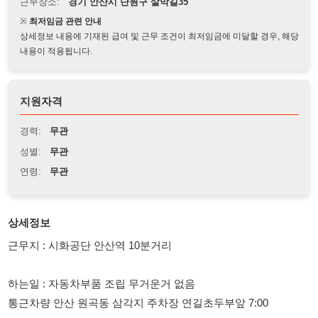
상세정보 내용에 기재된 급여 및 근무 조건이 최저임금에 미달할 경우, 해당
내용이 적용됩니다.
지원자격
경력:
무관
성별:
무관
연령:
무관
상세정보
근무지 : 시화공단 안산역 10분거리
하는일 : 자동차부품 조립 무거운거 없음
통근차량 안산 원곡동 삼각지 주차장 연길초두부앞 7:00
근무시간
8:00 ~ 17:00 (8시간)