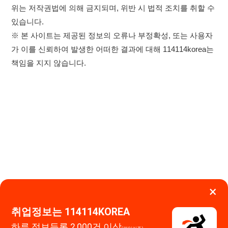
×
취업정보는 114114KOREA
하루 정보등록 2,000건 이상
이용약관
개인정보처리방침
임금체불사업주
(평일기준)
★★★★★
고객센터 문의 남기기
114114구인구직 주식회사
앱 설치하기
대표자 : 장정훈
사업자등록번호 : 440-86-03247
주소 : 인천광역시 연수구 인천타워대로 301, B동 809호
이메일 : 114114korea@naver.com
직업정보제공사업 신고번호 : J1514020250001