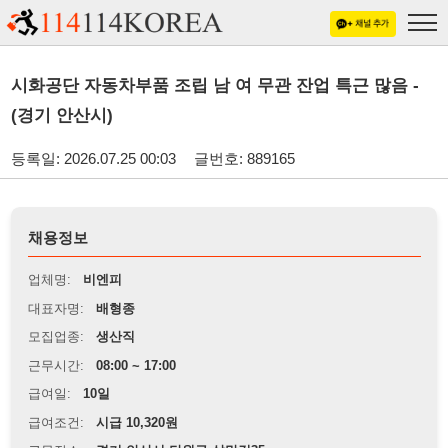
시화공단 자동차부품 조립 남 여 무관 잔업 특근 많음 -
(경기 안산시)
등록일: 2026.07.25 00:03
글번호: 889165
채용정보
업체명:
비엔피
대표자명:
배형종
모집업종:
생산직
근무시간:
08:00 ~ 17:00
급여일:
10일
급여조건:
시급 10,320원
근무장소:
경기 안산시 단원구 살막길35
※
최저임금 관련 안내