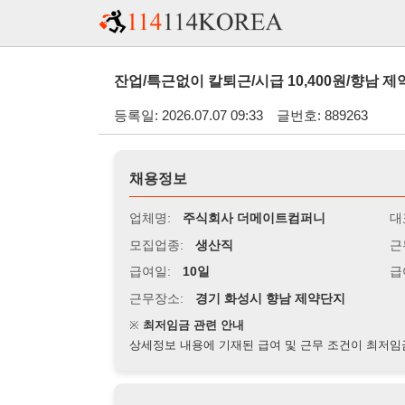
잔업/특근없이 칼퇴근/시급 10,400원/향남 제약단지/화
등록일: 2026.07.07 09:33
글번호: 889263
채용정보
업체명:
주식회사 더메이트컴퍼니
대표자명:
모집업종:
생산직
근무시간:
0
급여일:
10일
급여조건:
시
근무장소:
경기 화성시 향남 제약단지
※
최저임금 관련 안내
상세정보 내용에 기재된 급여 및 근무 조건이 최저임금에 미달할 
지원자격
경력:
무관
성별:
무관