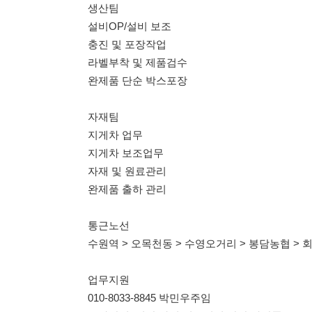
자재팀
지게차 업무
지게차 보조업무
자재 및 원료관리
완제품 출하 관리
통근노선
수원역 > 오목천동 > 수영오거리 > 봉담농협 > 회사
업무지원
010-8033-8845 박민우주임
문자양식 [성함/나이/거주지역/향남 화장품 114 지원]
114114korea에서 보았다고 말씀하세요.
채용 담당자 정보 열람 시 주
채용 담당자의 개인정보(이름, 연락처)는 "개인정보 보호법" 