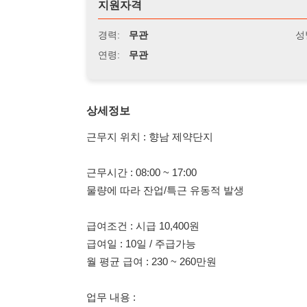
연령:
무관
상세정보
근무지 위치 : 향남 제약단지
근무시간 : 08:00 ~ 17:00
물량에 따라 잔업/특근 유동적 발생
급여조건 : 시급 10,400원
급여일 : 10일 / 주급가능
월 평균 급여 : 230 ~ 260만원
업무 내용 :
생산팀
설비OP/설비 보조
충진 및 포장작업
라벨부착 및 제품검수
완제품 단순 박스포장