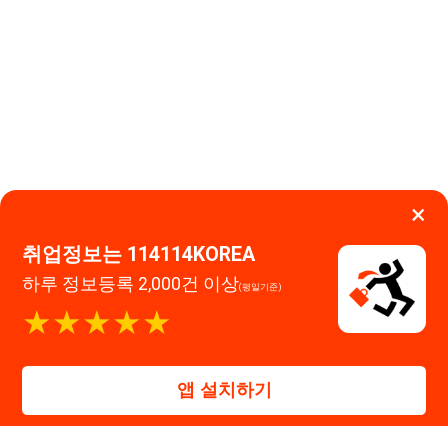
취업정보는 114114KOREA
하루 정보등록 2,000건 이상
(평일기준)
이용약관
개인정보처리방침
임금체불사업주
★★★★★
고객센터 문의 남기기
114114구인구직 주식회사
앱 설치하기
대표자 : 장정훈
사업자등록번호 : 440-86-03247
주소 : 인천광역시 연수구 인천타워대로 301, B동 809호
이메일 : 114114korea@naver.com
직업정보제공사업 신고번호 : J1514020250001
통신판매업 신고번호 : 2026-인천연수구-1607
© 114114구인구직. All rights reserved.