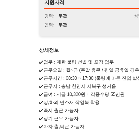
연령:
무관
상세정보
✔️업무 : 계란 불량 선별 및 포장 업무
✔️근무요일 : 월~금 (주말 휴무 / 평일 공휴일 경우 특근 발생
✔️근무시간 : 08:30 ~ 17:30 (물량에 따른 잔업 발생)
✔️근무지 : 충남 천안시 서북구 성거읍
✔️급여 : 시급 10,320원 + 각종수당 55만원
✔️상,하의 면소재 작업복 착용
✔️즉시 출근 가능자
✔️장기 근무 가능자
✔️자차 출,퇴근 가능자
114114korea에서 보았다고 말씀하세요.
채용 담당자 정보 열람 시 주