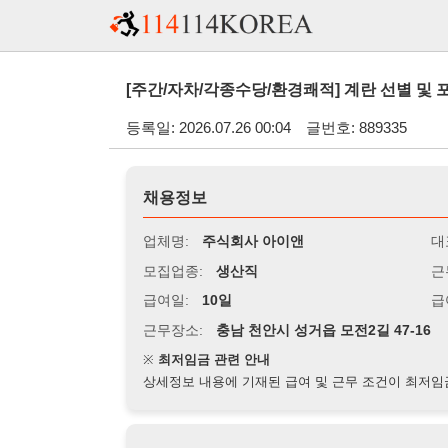
[주간/자차/각종수당/환경쾌적] 계란 선별 및 포장 사원 모
등록일: 2026.07.26 00:04
글번호: 889335
채용정보
업체명:
주식회사 아이앤
대표자명:
모집업종:
생산직
근무시간:
0
급여일:
10일
급여조건:
시
근무장소:
충남 천안시 성거읍 모전2길 47-16
※
최저임금 관련 안내
상세정보 내용에 기재된 급여 및 근무 조건이 최저임금에 미달할 
지원자격
경력:
무관
성별:
무관