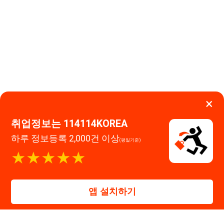
취업정보는 114114KOREA
하루 정보등록 2,000건 이상
(평일기준)
이용약관
개인정보처리방침
임금체불사업주
★★★★★
0507-1488-0453
고객센터:
운영시간: 09:00 ~ 18:00 (주말·공휴일 휴무)
114114구인구직 주식회사
앱 설치하기
대표자 : 장정훈
사업자등록번호 : 440-86-03247
주소 : 인천광역시 연수구 인천타워대로 301, B동 809호
이메일 : 114114korea@naver.com
직업정보제공사업 신고번호 : J1514020250001
통신판매업 신고번호 : 2026-인천연수구-1607
© 114114구인구직. All rights reserved.