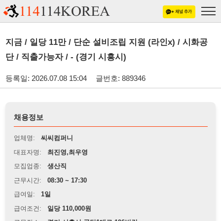
지금 / 일당 11만 / 단순 설비조립 지원 (라인x) / 시화공
단 / 직출가능자 / - (경기 시흥시)
등록일: 2026.07.08 15:04
글번호: 889346
채용정보
업체명:
씨씨컴퍼니
대표자명:
최진영,최우영
모집업종:
생산직
근무시간:
08:30 ~ 17:30
급여일:
1일
급여조건:
일당 110,000원
근무장소:
경기 시흥시 공단1대로 196번길
※
최저임금 관련 안내