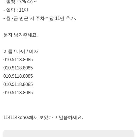
문자 남겨주세요.
이름 / 나이 / 비자
010.9118.8085
010.9118.8085
010.9118.8085
010.9118.8085
010.9118.8085
114114korea에서 보았다고 말씀하세요.
채용 담당자 정보 열람 시 주의사항
채용 담당자의 개인정보(이름, 연락처)는 "개인정보 보호법" 제15조
및 제17조에 따라 채용 및 취업의 목적을 위해 제공된 정보입니다.
이를 채용 및 취업 이외의 목적으로 무단 사용, 복제, 배포, 또는 제3
자에게 제공할 경우 "개인정보 보호법" 제70조에 의거하여
10년 이