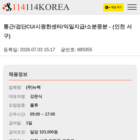
통근/검단CU/시원한센터/익일지급/소분중분 - (인천 서
구)
등록일: 2026.07.03 15:17
글번호: 889355
채용정보
업체명:
(주)뉴텍
대표자명:
강문식
모집업종:
물류
근무시간:
09:00 ~ 17:00
급여일:
1일
급여조건:
일당 103,000원
근무장소:
인천 서구 당하동 드림로
※
최저임금 관련 안내