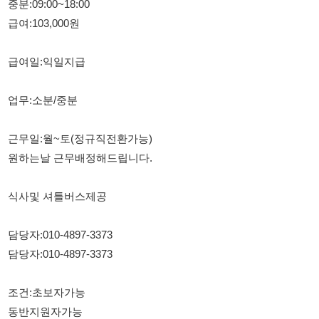
업무:소분/중분
근무일:월~토(정규직전환가능)
원하는날 근무배정해드립니다.
식사및 셔틀버스제공
담당자:010-4897-3373
담당자:010-4897-3373
조건:초보자가능
동반지원자가능
외국인가능 / (F,H비자가능)
읽고쓰는거 가능해야합니다
114114korea에서 보았다고 말씀하세요.