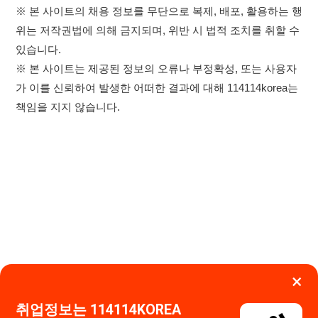
×
취업정보는 114114KOREA
하루 정보등록 2,000건 이상
이용약관
개인정보처리방침
임금체불사업주
(평일기준)
0507-1488-0453
고객센터:
★★★★★
운영시간: 09:00 ~ 18:00 (주말·공휴일 휴무)
114114구인구직 주식회사
앱 설치하기
대표자 : 장정훈
사업자등록번호 : 440-86-03247
주소 : 인천광역시 연수구 인천타워대로 301, B동 809호
이메일 : 114114korea@naver.com
직업정보제공사업 신고번호 : J1514020250001