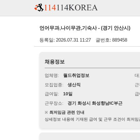
언어무과,나이무관,기숙사 - (경기 안산시)
등록일: 2026.07.31 11:27
글번호: 889458
채용정보
업체명:
월드취업정보
대표자명:
모집업종:
생산직
근무시간:
0
급여일:
10일
급여조건:
시
근무장소:
경기 화성시 화성향남IC부근
※
최저임금 관련 안내
상세정보 내용에 기재된 급여 및 근무 조건이 최저임금에 미달할 
지원자격
경력:
무관
성별:
무관