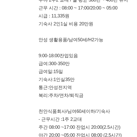
통근:안성전지역
복리:주차/연차/퇴직금
천안식품회사/님여60세이하/기숙사
- 근무시간 :1주 2교대
주간 08:00 ~17:00 잔업시 20:00(2.5시간)
야간 20:00 ~05:00 잔업시 08:00 (2.5시간)
시급 : 10320원
월급여 : 350 ~380
급여일 : 10일
통근버스 : 천안 전지역
300% ~450% 정규직
2인1실 5만원
인천장,단기일당/주,야고정/남여H,F비자
주간:9시~18시
야간:21시 ~ 06시
급여일: 익일지급,식대포함급여