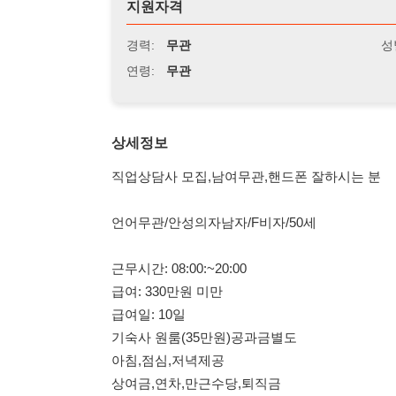
연령:
무관
상세정보
직업상담사 모집,남여무관,핸드폰 잘하시는 분
언어무관/안성의자남자/F비자/50세
근무시간: 08:00:~20:00
급여: 330만원 미만
급여일: 10일
기숙사 원룸(35만원)공과금별도
아침,점심,저녁제공
상여금,연차,만근수당,퇴직금
언어무관/ 화성 자동차부품/합법비자/남자50세/주간고정
주간07:00~19:30
야간 19:30~06:00