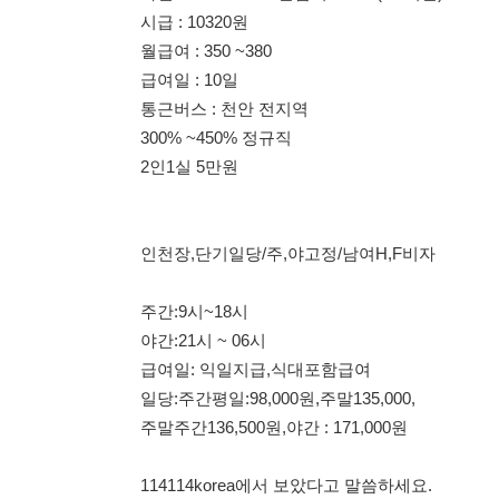
일당:주간평일:98,000원,주말135,000,
주말주간136,500원,야간 : 171,000원
114114korea에서 보았다고 말씀하세요.
채용 담당자 정보 열람 시 주
채용 담당자의 개인정보(이름, 연락처)는 "개인정보 보호법" 
및 취업의 목적을 위해 제공된 정보입니다.
이를 채용 및 취업 이외의 목적으로 무단 사용, 복제, 배포, 
정보 보호법" 제70조에 의거하여
10년 이하의 징역 또는 1
엄중히 경고합니다.
개인정보보호법 상세보기
채용
채용담당자 정보
채용담당자:
고실장
연락처:
010