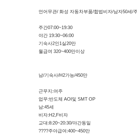
기숙사2인1실20만
월급여 320~400만이상
남/기숙사/H2가능/450만
근무지:여주
업무:반도체 AOI및 SMT OP
남:45세
비자:H2,F비자
교대:8:20~20:30/야간동일
????주야급여:400~450만
✔️기숙사:2인1실/16만/1인실가능
✔️면접:이천터미널
남50세이하F비자/기숙사
지역:화성
업무:자동차부품 조립