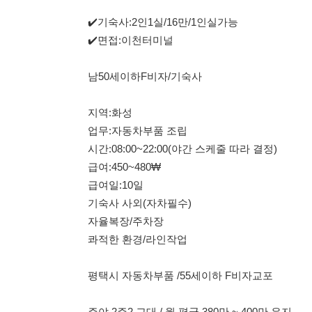
시간:08:00~22:00(야간 스케줄 따라 결정)
급여:450~480₩
급여일:10일
기숙사 사외(자차필수)
자율복장/주차장
콰적한 환경/라인작업
평택시 자동차부품 /55세이하 F비자교포
주야 2주2 교대 / 월 평균 380만 ~ 400만 유지
근무 시간 : 08:00 ~ 17:00/20:00 ~ 05:00
시급 : 11,335원
기숙사 2인1실 비용 20만원
안성 생활용품/남여50세/H2가능
9:00-18:00잔업있음
급여:300-350만
급여일:15일
기숙사:1인실35만