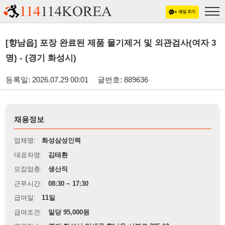
[향남읍] 포장 완료된 제품 물기제거 및 외관검사(여자 3
명) - (경기 화성시)
등록일: 2026.07.29 00:01
글번호: 889636
채용정보
업체명:
화성삼성인력
대표자명:
김태환
모집업종:
생산직
근무시간:
08:30 ~ 17:30
급여일:
11일
급여조건:
일당 95,000원
근무장소:
경기 화성시 만세구 향남읍 서봉로 325-19
※
최저임금 관련 안내