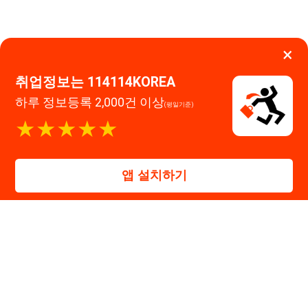
앱 설치하기
114114구인구직 주식회사
대표자 : 장정훈
사업자등록번호 : 440-86-03247
주소 : 인천광역시 연수구 인천타워대로 301, B동 809호
이메일 : 114114korea@naver.com
직업정보제공사업 신고번호 : J1514020250001
통신판매업 신고번호 : 2026-인천연수구-1607
© 114114구인구직. All rights reserved.