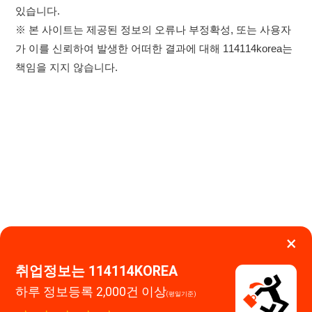
×
취업정보는 114114KOREA
하루 정보등록 2,000건 이상
이용약관
개인정보처리방침
임금체불사업주
(평일기준)
★★★★★
고객센터 문의 남기기
114114구인구직 주식회사
앱 설치하기
대표자 : 장정훈
사업자등록번호 : 440-86-03247
주소 : 인천광역시 연수구 인천타워대로 301, B동 809호
이메일 : 114114korea@naver.com
직업정보제공사업 신고번호 : J1514020250001
통신판매업 신고번호 : 2026-인천연수구-1607